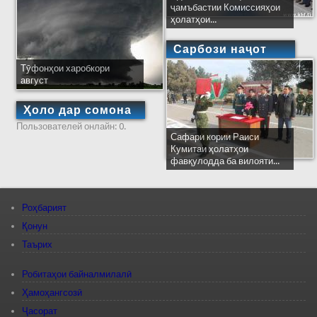
ҷамъбастии Комиссияҳои
ҳолатҳои...
Сарбози наҷот
Тӯфонҳои харобкори
август
Ҳоло дар сомона
Пользователей онлайн: 0.
Сафари кории Раиси
Кумитаи ҳолатҳои
фавқулодда ба вилояти...
Роҳбарият
Қонун
Таърих
Робитаҳои байналмилалӣ
Ҳамоҳангсозӣ
Ҷасорат