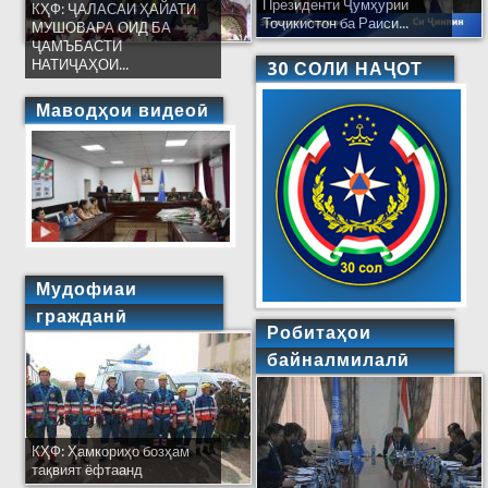
Президенти Ҷумҳурии
КҲФ: ҶАЛАСАИ ҲАЙАТИ
Тоҷикистон ба Раиси...
МУШОВАРА ОИД БА
ҶАМЪБАСТИ
НАТИҶАҲОИ...
30 СОЛИ НАҶОТ
Маводҳои видеоӣ
Мудофиаи
гражданӣ
Робитаҳои
байналмилалӣ
КҲФ: Ҳамкориҳо бозҳам
тақвият ёфтаанд