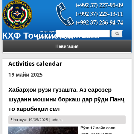
Поиск
КҲФ Тоҷикистон
Форма поиска
Навигация
Activities calendar
19 майи 2025
Хабарҳои рӯзи гузашта. Аз сарозер
шудани мошини боркаш дар рӯди Панҷ
то харобиҳои сел
Чоп шуд: 19/05/2025 |
admin
Рӯзи 17 майи соли