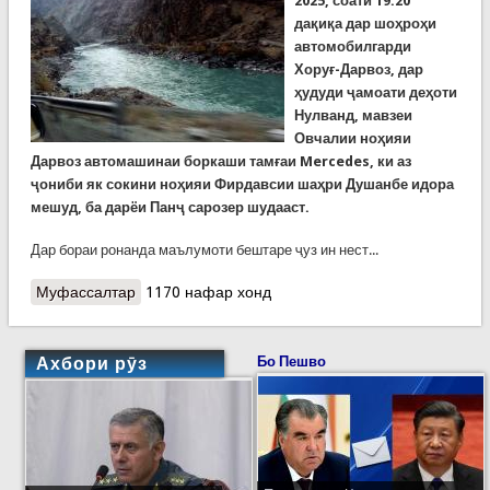
2025, соати 19:20
дақиқа дар шоҳроҳи
автомобилгарди
Хоруғ-Дарвоз, дар
ҳудуди ҷамоати деҳоти
Нулванд, мавзеи
Овчалии ноҳияи
Дарвоз автомашинаи боркаши тамғаи Mercedes, ки аз
ҷониби як сокини ноҳияи Фирдавсии шаҳри Душанбе идора
мешуд, ба дарёи Панҷ сарозер шудааст.
Дар бораи ронанда маълумоти бештаре ҷуз ин нест...
Муфассалтар
о Хабарҳои рӯзи гузашта. Аз сарозер шудани
1170 нафар хонд
мошини боркаш дар рӯди Панҷ то харобиҳои
сел
Ахбори рӯз
Бо Пешво