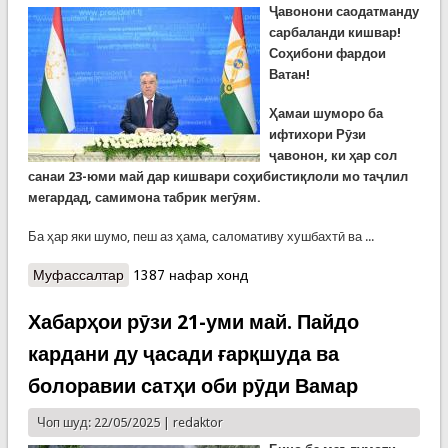
Ҷавонони саодатманду
сарбаланди кишвар!
Соҳибони фардои
Ватан!
Ҳамаи шуморо ба
ифтихори Рӯзи
ҷавонон, ки ҳар сол
санаи 23-юми май дар кишвари соҳибистиқлоли мо таҷлил
мегардад, самимона табрик мегӯям.
Ба ҳар яки шумо, пеш аз ҳама, саломативу хушбахтӣ ва ...
Муфассалтар
о Паёми шодбошии Президенти Ҷумҳурии
1387 нафар хонд
Тоҷикистон, Пешвои миллат Эмомалӣ Раҳмон
ба муносибати Рӯзи ҷавонони Тоҷикистон
Хабарҳои рӯзи 21-уми май. Пайдо
кардани ду ҷасади ғарқшуда ва
болоравии сатҳи оби рӯди Вамар
Чоп шуд: 22/05/2025 |
redaktor