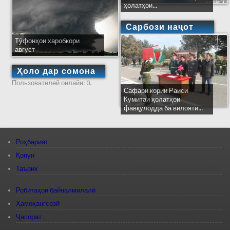
ҳолатҳои...
Сарбози наҷот
Тӯфонҳои харобкори
август
Ҳоло дар сомона
Пользователей онлайн: 0.
Сафари кории Раиси
Кумитаи ҳолатҳои
фавқулодда ба вилояти...
Роҳбарият
Қонун
Таърих
Робитаҳои байналмилалӣ
Ҳамоҳангсозӣ
Ҷасорат