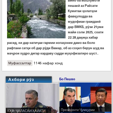
Бино ба маълумоти
пешакӣ аз Раёсати
Кумитаи ҳолатҳои
фавқулодда ва
мудофиаи гражданӣ
дар ВМКБ, рӯзи 21уми
майи соли 2025, соати
22:28 дақиқа хабар
расид, ки дар натиҷаи гармии ногаҳонии дамо ва боло
рафтани сатҳи об дар рӯди Вамар, об аз соҳил берун шуд ва
маҷрои худро дигар кардаву садди муҳофизатиро шуст
..
Муфассалтар
о Хабарҳои рӯзи 21-уми май. Пайдо кардани ду
1146 нафар хонд
ҷасади ғарқшуда ва болоравии сатҳи оби рӯди
Вамар
Ахбори рӯз
Бо Пешво
Президенти Ҷумҳурии
КҲФ: ҶАЛАСАИ ҲАЙАТИ