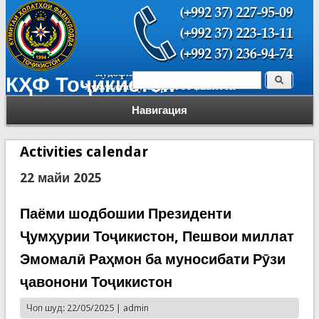
Поиск
КҲФ Тоҷикистон
Форма поиска
Навигация
Activities calendar
22 майи 2025
Паёми шодбошии Президенти
Ҷумҳурии Тоҷикистон, Пешвои миллат
Эмомалӣ Раҳмон ба муносибати Рӯзи
ҷавонони Тоҷикистон
Чоп шуд: 22/05/2025 |
admin