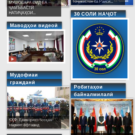
Тоҷикистон ба Раиси...
МУШОВАРА ОИД БА
ҶАМЪБАСТИ
НАТИҶАҲОИ...
30 СОЛИ НАҶОТ
Маводҳои видеоӣ
Мудофиаи
гражданӣ
Робитаҳои
байналмилалӣ
КҲФ: Ҳамкориҳо бозҳам
тақвият ёфтаанд