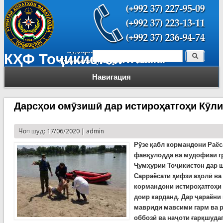
Поиск
КҲФ Тоҷикистон
Форма поиска
Навигация
Дарсҳои омӯзишӣ дар истироҳатгоҳи Кӯл
Чоп шуд: 17/06/2020 |
admin
Рӯзе қабл кормандони Раёс
фавқулодда ва мудофиаи г
Ҷумҳурии Тоҷикистон дар 
Сарраёсати ҳифзи аҳолӣ ва
кормандони истироҳатгоҳи
доир карданд. Дар ҷараёни
мавриди мавсими гарм ва 
оббозӣ ва наҷоти ғарқшуда