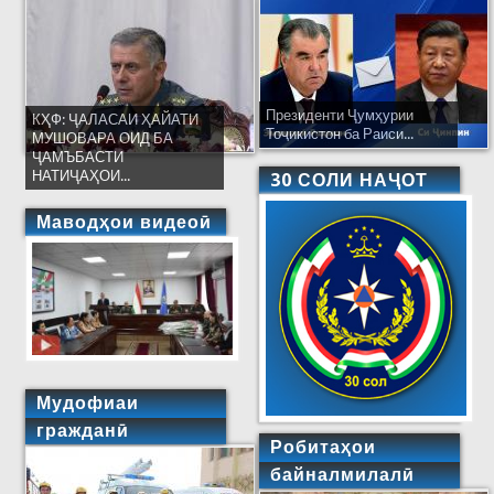
Президенти Ҷумҳурии
КҲФ: ҶАЛАСАИ ҲАЙАТИ
Тоҷикистон ба Раиси...
МУШОВАРА ОИД БА
ҶАМЪБАСТИ
НАТИҶАҲОИ...
30 СОЛИ НАҶОТ
Маводҳои видеоӣ
Мудофиаи
гражданӣ
Робитаҳои
байналмилалӣ