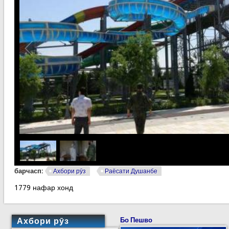
1
/
2
барчасп:
Ахбори рӯз
Раёсати Душанбе
1779 нафар хонд
Ахбори рӯз
Бо Пешво