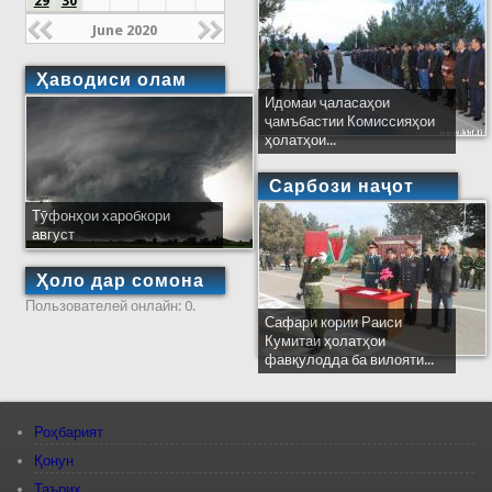
29
30
June 2020
Ҳаводиси олам
Идомаи ҷаласаҳои
ҷамъбастии Комиссияҳои
ҳолатҳои...
Сарбози наҷот
Тӯфонҳои харобкори
август
Ҳоло дар сомона
Пользователей онлайн: 0.
Сафари кории Раиси
Кумитаи ҳолатҳои
фавқулодда ба вилояти...
Роҳбарият
Қонун
Таърих