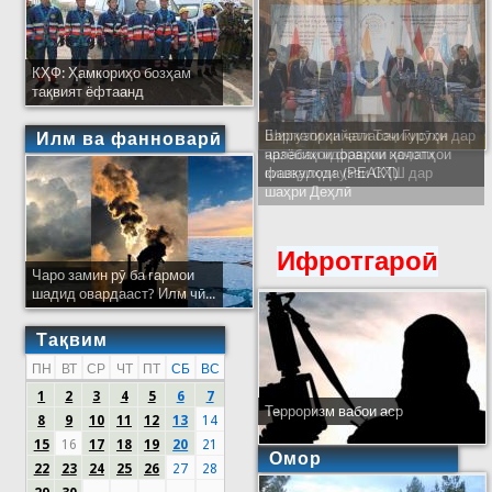
КҲФ: Ҳамкориҳо бозҳам
тақвият ёфтаанд
Ширкати ҳайати Тоҷикистон дар
Илм ва фанноварӣ
ҷаласаи идораҳои наҷоти
кишварҳои узви СҲШ дар
шаҳри Деҳлӣ
Ифротгароӣ
Чаро замин рӯ ба гармои
шадид овардааст? Илм чӣ...
Тақвим
ПН
ВТ
СР
ЧТ
ПТ
СБ
ВС
1
2
3
4
5
6
7
Терроризм вабои аср
8
9
10
11
12
13
14
15
16
17
18
19
20
21
Омор
22
23
24
25
26
27
28