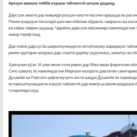
ёриҳои аввали тиббӣ корҳои таблиғотӣ анҷом доданд.
Дарсҳои амалӣ дар мавриди роҳҳои наҷоти касони ғарқшуда ва расон
Риояи қоидаҳои бехатарӣ ҳангоми оббозии кўдакон, наврасон ва кал
ва ғайра тамрин шуданд. Ҷараёни дарсҳои омӯзиширо намояндагони 
анвор гирифтанд.
Дар поёни дарсҳо ба ширкаткунандагон китобчаҳову варақаҳои табли
риояи одитарин қоидаҳо дар соҳили дарёву рудхонаҳо, каналҳо ва о
Ҳамчунин рӯзи 16-уми июни соли равон дар Маҷтамаи фароғатии об
Сино ҳамроҳ бо намояндагони Маркази назорати давлатии санитари
Душанбе ва Раёсати ҳифзи муҳити зисти шаҳри Душанбе бо кормандо
истироҳаткунандагон корҳои таблиғотӣ дар мавзӯъи риояи қоидаҳои 
гузаронида шуд.