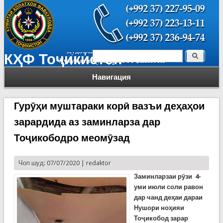
Поиск
КҲФ Тоҷикистон
Форма поиска
Навигация
Гурӯҳи муштараки корӣ вазъи деҳаҳои
зарардида аз заминларза дар
Тоҷикободро меомӯзад
Чоп шуд: 07/07/2020 |
redaktor
Заминларзаи рӯзи 4-
уми июли соли равон
дар чанд деҳаи дараи
Нушори ноҳияи
Тоҷикобод зарар