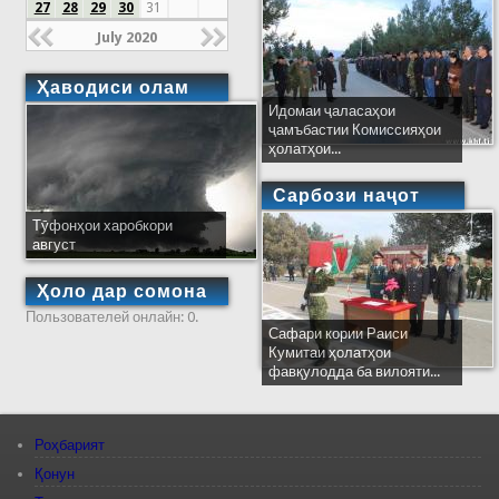
27
28
29
30
31
July 2020
Ҳаводиси олам
Идомаи ҷаласаҳои
ҷамъбастии Комиссияҳои
ҳолатҳои...
Сарбози наҷот
Тӯфонҳои харобкори
август
Ҳоло дар сомона
Пользователей онлайн: 0.
Сафари кории Раиси
Кумитаи ҳолатҳои
фавқулодда ба вилояти...
Роҳбарият
Қонун