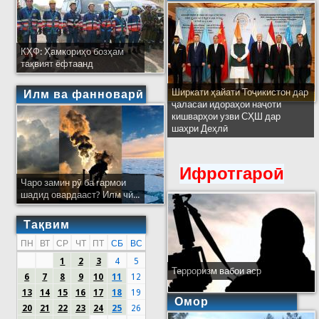
КҲФ: Ҳамкориҳо бозҳам
тақвият ёфтаанд
Ширкати ҳайати Тоҷикистон дар
Илм ва фанноварӣ
ҷаласаи идораҳои наҷоти
кишварҳои узви СҲШ дар
шаҳри Деҳлӣ
Ифротгароӣ
Чаро замин рӯ ба гармои
шадид овардааст? Илм чӣ...
Тақвим
ПН
ВТ
СР
ЧТ
ПТ
СБ
ВС
1
2
3
4
5
Терроризм вабои аср
6
7
8
9
10
11
12
13
14
15
16
17
18
19
Омор
20
21
22
23
24
25
26