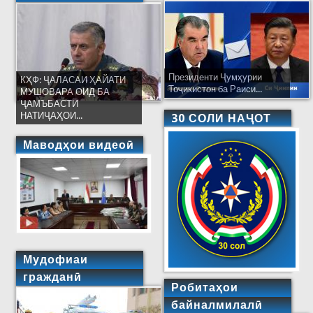
Президенти Ҷумҳурии
КҲФ: ҶАЛАСАИ ҲАЙАТИ
Тоҷикистон ба Раиси...
МУШОВАРА ОИД БА
ҶАМЪБАСТИ
НАТИҶАҲОИ...
30 СОЛИ НАҶОТ
Маводҳои видеоӣ
Мудофиаи
гражданӣ
Робитаҳои
байналмилалӣ