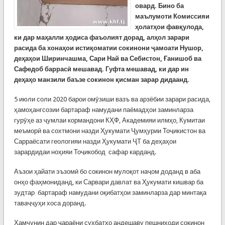
овард. Бино ба
маълумоти Комиссияи
ҳолатҳои фавқулода,
ки дар маҳалли ҳодиса фаъолият дорад, алҳол зарари
расида ба хонаҳои истиқоматии сокинони ҷамоати Нушор,
деҳаҳои Ширинчашма, Сари Най ва Себистон, Ғанишоб ва
Сафедоб баррасӣ мешавад. Гуфта мешавад, ки дар ин
деҳаҳо манзили баъзе сокинон қисман зарар дидаанд.
5 июли соли 2020 барои омӯзиши вазъ ва арзёбии зарари расида,
ҳамоҳангсозии бартараф намудани паёмадҳои заминларза
гурӯҳе аз ҷумлаи кормандони КҲФ, Академияи илмҳо, Кумитаи
меъморӣ ва сохтмони назди Ҳукумати Ҷумҳурии Тоҷикистон ва
Сарраёсати геологияи назди Ҳукумати ҶТ ба деҳаҳои
зарардидаи ноҳияи Тоҷикобод сафар карданд.
Аъзои ҳайати эъзомӣ бо сокинон мулоқот наҷом доданд в аба
онҳо фаҳмониданд, ки Сарвари давлат ва Ҳукумати кишвар ба
зудтар бартараф намудани оқибатҳои заминларза дар минтақа
таваҷҷуҳи хоса доранд.
Ҳамчунин дар ҷараёни суҳбатҳо андешаву пешниҳоди сокинон