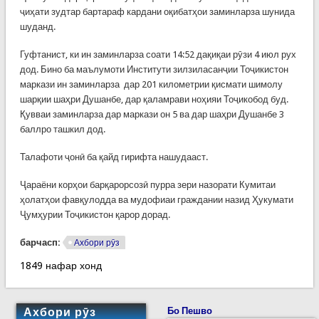
ҷиҳати зудтар бартараф кардани оқибатҳои заминларза шунида
шуданд.
Гуфтанист, ки ин заминларза соати 14:52 дақиқаи рӯзи 4 июл рух
дод. Бино ба маълумоти Институти зилзиласанҷии Тоҷикистон
маркази ин заминларза дар 201 километрии қисмати шимолу
шарқии шаҳри Душанбе, дар қаламрави ноҳияи Тоҷикобод буд.
Қувваи заминларза дар маркази он 5 ва дар шаҳри Душанбе 3
баллро ташкил дод.
Талафоти ҷонӣ ба қайд гирифта нашудааст.
Ҷараёни корҳои барқарорсозӣ пурра зери назорати Кумитаи
ҳолатҳои фавқулодда ва мудофиаи граждании назид Ҳукумати
Ҷумҳурии Тоҷикистон қарор дорад.
барчасп:
Ахбори рӯз
1849 нафар хонд
Ахбори рӯз
Бо Пешво