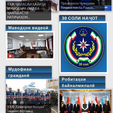
Президенти Ҷумҳурии
КҲФ: ҶАЛАСАИ ҲАЙАТИ
Тоҷикистон ба Раиси...
МУШОВАРА ОИД БА
ҶАМЪБАСТИ
НАТИҶАҲОИ...
30 СОЛИ НАҶОТ
Маводҳои видеоӣ
Мудофиаи
гражданӣ
Робитаҳои
байналмилалӣ
КҲФ: Ҳамкориҳо бозҳам
тақвият ёфтаанд