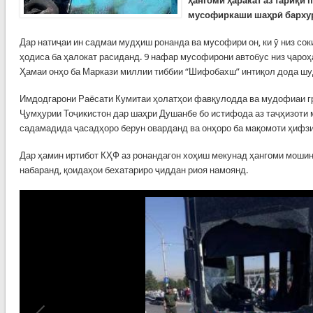
ҳангоми ҳаракат аз тариқи 
мусофиркаши шаҳрӣ барху
Дар натиҷаи ин садмаи мудҳиш ронанда ва мусофири он, ки ӯ низ сок
ҳодиса ба ҳалокат расиданд. 9 нафар мусофирони автобус низ ҷароҳ
Ҳамаи онҳо ба Маркази миллии тиббии “Шифобахш” интиқол дода ш
Имдодгарони Раёсати Кумитаи ҳолатҳои фавқулодда ва мудофиаи г
Ҷумҳурии Тоҷикистон дар шаҳри Душанбе бо истифода аз таҷҳизоти
садамадида ҷасадҳоро берун оварданд ва онҳоро ба мақомоти ҳифзи
Дар ҳамин иртибот КҲФ аз ронандагон хоҳиш мекунад ҳангоми мошин
набаранд, қоидаҳои бехатариро ҷиддан риоя намоянд.