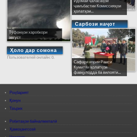
Идомаи ҷаласаҳои
ҷамъбастии Комиссияҳои
ҳолатҳои...
Сарбози наҷот
Тӯфонҳои харобкори
август
Ҳоло дар сомона
Пользователей онлайн: 0.
Сафари кории Раиси
Кумитаи ҳолатҳои
фавқулодда ба вилояти...
Роҳбарият
Қонун
Таърих
Робитаҳои байналмилалӣ
Ҳамоҳангсозӣ