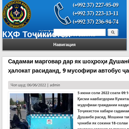
Поиск
КҲФ Тоҷикистон
Форма поиска
Навигация
Садамаи марговар дар як шоҳроҳи Душанб
ҳалокат расиданд, 9 мусофири автобус ҷ
Чоп шуд: 06/06/2022 |
admin
5 июн
и соли
2022
соати
09:
Қисми навбатдории Кумита
мудофиаи граждании назди
Тоҷикистон хабари садама
Душанбе расид. Мошини та
ҷониби як сокини 18-солаи