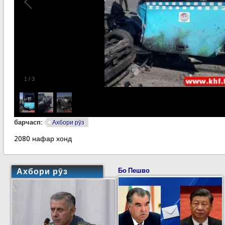
1
/
3
барчасп:
Ахбори рӯз
2080 нафар хонд
Ахбори рӯз
Бо Пешво