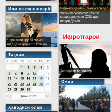
Ширкати ҳайати Тоҷикистон дар
Илм ва фанноварӣ
ҷаласаи идораҳои наҷоти
кишварҳои узви СҲШ дар
шаҳри Деҳлӣ
Ифротгароӣ
Чаро замин рӯ ба гармои
шадид овардааст? Илм чӣ...
Тақвим
ПН
ВТ
СР
ЧТ
ПТ
СБ
ВС
1
2
3
4
5
Терроризм вабои аср
6
7
8
9
10
11
12
13
14
15
16
17
18
19
Омор
20
21
22
23
24
25
26
27
28
29
30
June 2022
Ҳаводиси олам