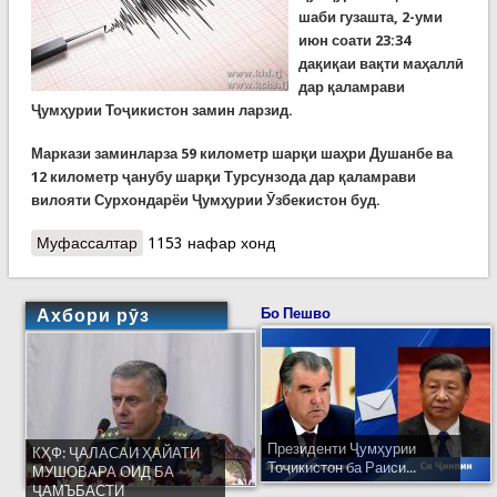
шаби гузашта, 2-уми
июн соати 23:34
дақиқаи вақти маҳаллӣ
дар қаламрави
Ҷумҳурии Тоҷикистон замин ларзид.
Маркази заминларза 59 километр шарқи шаҳри Душанбе ва
12 километр ҷанубу шарқи Турсунзода дар қаламрави
вилояти Сурхондарёи Ҷумҳурии Ӯзбекистон буд.
Муфассалтар
о Заминларза дар кишвар. Талафони ҷониву
1153 нафар хонд
хисороти дигар нест
Ахбори рӯз
Бо Пешво
Президенти Ҷумҳурии
КҲФ: ҶАЛАСАИ ҲАЙАТИ
Тоҷикистон ба Раиси...
МУШОВАРА ОИД БА
ҶАМЪБАСТИ