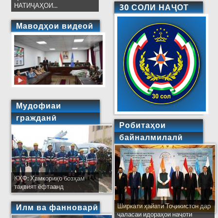
НАТИҶАҲОИ...
30 СОЛИ НАҶОТ
Маводҳои видеоӣ
Мудофиаи
гражданӣ
Робитаҳои
байналмилалӣ
КҲФ: Ҳамкориҳо бозҳам
тақвият ёфтаанд
Ширкати ҳайати Тоҷикистон дар
Илм ва фанноварӣ
ҷаласаи идораҳои наҷоти