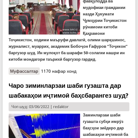
фавқулодда ва
мудофиаи граждании
назди Ҳукумати
Ҷумҳурии Тоҷикистон
рӯнамоии китоби
Қаҳрамони
Тоҷикистон, ходими маъруфи давлатӣ, олими шарқшинос,
журналист, муаррих, академик Бобоҷон Ғафуров “Тоҷикон”
баргузор шуд. Ин мулоқот ба шарафи 50-солагии нашри ин
китоби мондагори таърихӣ баргузор гардид.
Муфассалтар
о Суҳбат аз “Тоҷикон”-и Бобоҷон Ғафуров дар
1170 нафар хонд
Кумитаи ҳолатҳои фавқулодда
Чаро зиминларзаи шаби гузашта дар
шабакаҳои иҷтимоӣ баҳсбарангез шуд?
Чоп шуд: 03/06/2022 |
redaktor
Заминларзаи шаби
гузашта субҳи имрӯз
баҳсҳои зиёдеро дар
шабакаҳои иҷтимоӣ ба