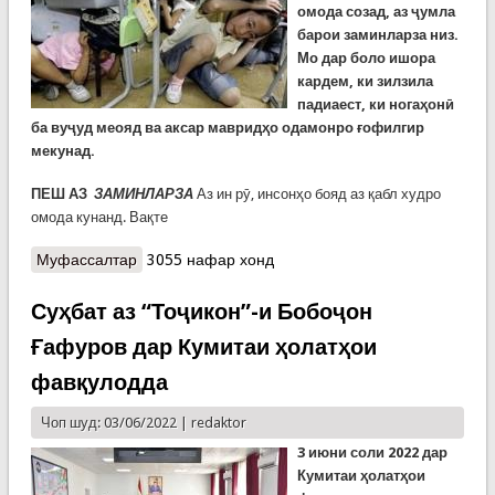
омода созад, аз ҷумла
барои заминларза низ.
Мо дар боло ишора
кардем, ки зилзила
падиаест, ки ногаҳонӣ
ба вуҷуд меояд ва аксар мавридҳо одамонро ғофилгир
мекунад.
ПЕШ АЗ
ЗАМИНЛАРЗА
Аз ин рӯ, инсонҳо бояд аз қабл худро
омода кунанд. Вақте
Муфассалтар
о Қоидаҳои бехатарӣ то заминларза, вақти
3055 нафар хонд
заминларза ва баъди он
Суҳбат аз “Тоҷикон”-и Бобоҷон
Ғафуров дар Кумитаи ҳолатҳои
фавқулодда
Чоп шуд: 03/06/2022 |
redaktor
3 июн
и соли
2022
дар
Кумитаи ҳолатҳои