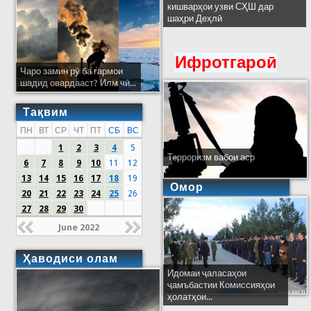
кишварҳои узви СҲШ дар
шаҳри Деҳлӣ
Ифротгароӣ
Чаро замин рӯ ба гармои
шадид овардааст? Илм чӣ...
Тақвим
ПН
ВТ
СР
ЧТ
ПТ
СБ
ВС
1
2
3
4
5
Терроризм вабои аср
6
7
8
9
10
11
12
13
14
15
16
17
18
19
Омор
20
21
22
23
24
25
26
27
28
29
30
June 2022
Ҳаводиси олам
Идомаи ҷаласаҳои
ҷамъбастии Комиссияҳои
ҳолатҳои...