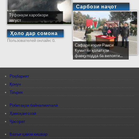
Сарбози наҷот
Тӯфонҳои харобкори
август
Ҳоло дар сомона
Пользователей онлайн: 0.
Сафари кории Раиси
Кумитаи ҳолатҳои
фавқулодда ба вилояти...
Роҳбарият
Қонун
Таърих
Робитаҳои байналмилалӣ
Ҳамоҳангсозӣ
Ҷасорат
Вазъи ҳавои кишвар