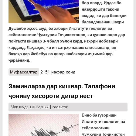
бор овард. Иддае бо
назардошти такони
шадид, ки дар биноҳои
баландошёнаи шаҳри
Душанбе эҳсос шуд, ба хабари Институти
геология ва
сейсмологияи Ҷумҳурии Тоҷикистонро, ки қувваи онро дар
пойтахти кишвар 3-4 балл эълон кард, изҳори нобоварӣ
карданд. Лаҳзаҳое, ки ин сатрҳо навишта мешаванд, ин
баҳсҳо дар Фейсбук ва дигар шабакаҳои иҷтимоӣ дар
ҷараёнанд.
Муфассалтар
о Чаро зиминларзаи шаби гузашта дар
2151 нафар хонд
шабакаҳои иҷтимоӣ баҳсбарангез шуд?
Заминларза дар кишвар. Талафони
ҷониву хисороти дигар нест
Чоп шуд: 03/06/2022 |
redaktor
Бино ба гузориши
Институти геология ва
сейсмологияи
Ҷумҳурии Тоҷикистон