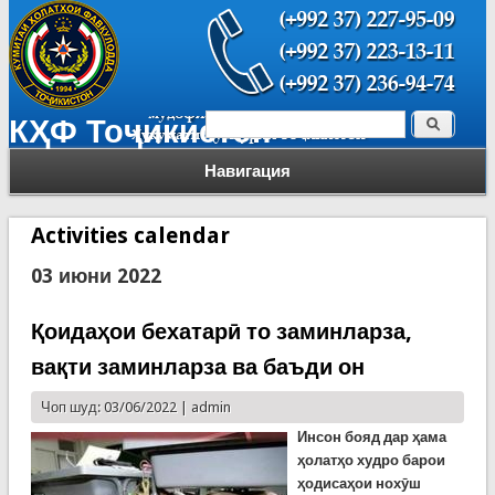
Поиск
КҲФ Тоҷикистон
Форма поиска
Навигация
Activities calendar
03 июни 2022
Қоидаҳои бехатарӣ то заминларза,
вақти заминларза ва баъди он
Чоп шуд: 03/06/2022 |
admin
Инсон бояд дар ҳама
ҳолатҳо худро барои
ҳодисаҳои нохӯш