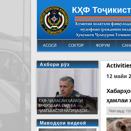
КҲФ Тоҷикис
АСОСӢ
СОХТОР
ФОРУМ
САН
Ахбори рӯз
Activiti
12 майи 
Хабарҳо
ҳамлаи 
КҲФ: ҶАЛАСАИ ҲАЙАТИ
МУШОВАРА ОИД БА
ҶАМЪБАСТИ НАТИҶАҲОИ...
Чоп шуд: 12
Маводҳои видеоӣ