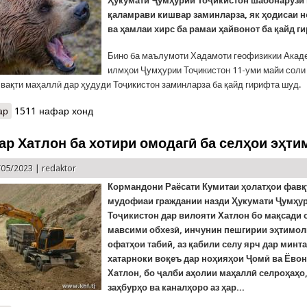
Ҳукумати Ҷумҳурии Тоҷикистон шабонарӯзи 
қаламрави кишвар заминларза, як ҳодисаи н
ва ҳамлаи хирс ба рамаи ҳайвонот ба қайд г
Бино ба маълумоти Хадамоти геофизикии Акад
илмҳои Ҷумҳурии Тоҷикистон 11-уми майи соли
и вақти маҳаллӣ дар ҳудуди Тоҷикистон заминларза ба қайд гирифта шуд.
ар
о Хабарҳои рӯзи гузашта: заминларза, ҳалокати ноболиғ ва ҳамл
1511 нафар хонд
ар Хатлон ба хотири омодагӣ ба селҳои эҳти
/05/2023 |
redaktor
Кормандони
Раёсати Кумитаи ҳолатҳои фавқ
мудофиаи граждании назди Ҳукумати Ҷумҳу
Тоҷикистон дар вилояти Хатлон
бо мақсади 
мавсими обхезӣ, инчунин пешгирии эҳтимол
офатҳои табиӣ, аз қабили селу ярч дар минт
хатарноки воқеъ дар ноҳияҳои Ҷомӣ ва Ёво
Хатлон, бо ҷалби аҳолии маҳаллӣ
селроҳаҳо,
заҳбурҳо ва каналҳоро аз ҳар...