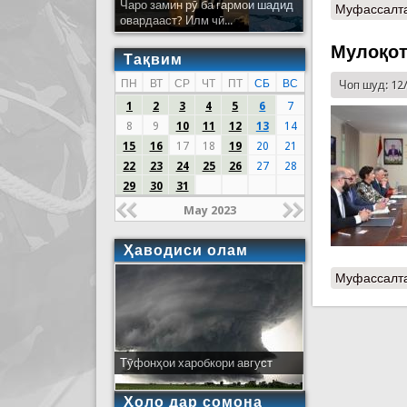
Чаро замин рӯ ба гармои шадид
Муфассалт
овардааст? Илм чӣ...
Мулоқот
Тақвим
ПН
ВТ
СР
ЧТ
ПТ
СБ
ВС
Чоп шуд: 12
1
2
3
4
5
6
7
8
9
10
11
12
13
14
15
16
17
18
19
20
21
22
23
24
25
26
27
28
29
30
31
May 2023
Ҳаводиси олам
Муфассалт
Тӯфонҳои харобкори август
Ҳоло дар сомона