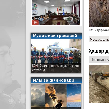
18:07 дақиқа
Мудофиаи гражданӣ
Муфассалт
Ҳашар д
Чоп шуд: 12
КҲФ: Ҳамкориҳо бозҳам тақвият
ёфтаанд
Илм ва фанноварӣ