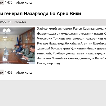
ар
о Ҳашар дар Хатлон ба хотири омодагӣ ба селҳои эҳтимолӣ
1470 нафар хонд
и генерал Назарзода бо Арно Вики
/05/2023 |
redaktor
Ҳафтаи ҷорӣ мулоқоти Раиси Кумитаи ҳолат
фавқулодда ва мудофиаи граждании назди 
Ҷумҳурии Тоҷикистон генерал-полковники 
Рустам Назарзода бо ҳайати Агентии Швейтс
ҳамкорӣ бо сарварии Ҷонишини ёвари дире
генералӣ, Роҳбари департаменти кишварҳои
Амрикои Лотинӣ ва ҳавзаи давлатҳои Кариб
Вики доир шуд.
ар
о Мулоқоти генерал Назарзода бо Арно Вики
1403 нафар хонд