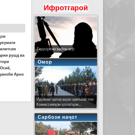
Ифротгароӣ
ҳои
Ҳукумати
милитсия
Терроризм вабои аср
арии рушд ва
Омор
ктори
 Осиё,
 ҷаноби Арно
Идомаи ҷаласаҳои ҷамъбастии
Комиссияҳои ҳолатҳои...
Сарбози наҷот