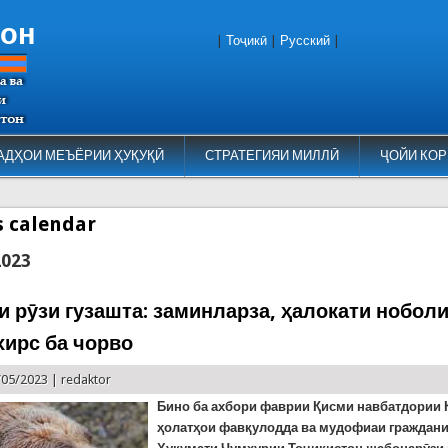
тон
|
Тоҷикӣ
|
Русский
|
АДҲОИ МЕЪЁРИИ ҲУҚУҚӢ
СТРАТЕГИЯИ МИЛЛӢ
ҶОЙИ КОР
es calendar
2023
и рӯзи гузашта: заминларза, ҳалокати ноболи
хирс ба чорво
/05/2023 |
redaktor
Бино ба ахбори фаврии Қисми навбатдории 
ҳолатҳои фавқулодда ва мудофиаи граждани