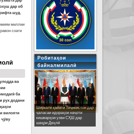
гузашта дар
охуш дар об
ирифта шуд.
емияи миллии
 равон соати
аи хирс ба чорво
Робитаҳои
молӣ
байналмилалӣ
улодда ва
рии
омодагӣ ба
и рух додани
ақаҳои
Ширкати ҳайати Тоҷикистон дар
ҷаласаи идораҳои наҷоти
ни вилояти
кишварҳои узви СҲШ дар
 ҷӯву
шаҳри Деҳлӣ