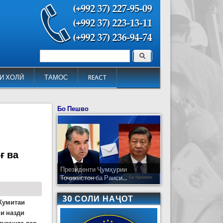
Поиск
Форма поиска
И ХОЛӢ
ТАМОС
REACT
Бо Пешво
ғ ва
Президенти Ҷумҳурии
Тоҷикистон ба Раиси...
30 СОЛИ НАҶОТ
Кумитаи
и назди