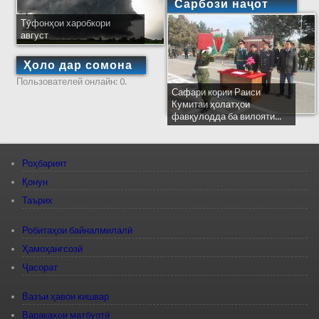
Сарбози наҷот
Тӯфонҳои харобкори
август
Ҳоло дар сомона
Пользователей онлайн: 0.
Сафари кории Раиси
Кумитаи ҳолатҳои
фавқулодда ба вилояти...
Роҳбарият
Қонун
Таърих
Робитаҳои байналмилалӣ
Ҳамоҳангсозӣ
Ҷасорат
Вазъи ҳавои кишвар
Варақаҳои матбуотӣ