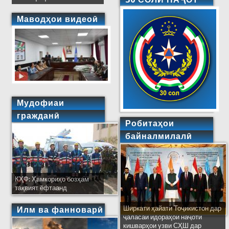
Маводҳои видеоӣ
Мудофиаи
гражданӣ
Робитаҳои
байналмилалӣ
КҲФ: Ҳамкориҳо бозҳам
тақвият ёфтаанд
Ширкати ҳайати Тоҷикистон дар
Илм ва фанноварӣ
ҷаласаи идораҳои наҷоти
кишварҳои узви СҲШ дар