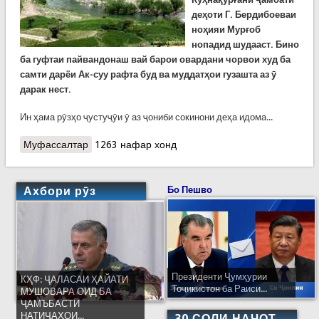
деҳоти Г. Бердибоеваи
ноҳияи Мурғоб
нопадид шудааст. Бино
ба гуфтаи пайвандонаш вай барои овардани чорвои худ ба
самти дарёи Ак-суу рафта буд ва муддатҳои гузашта аз ӯ
дарак нест.
Ин ҳама рӯзҳо ҷустуҷӯи ӯ аз ҷониби сокинони деҳа идома...
Муфассалтар
о Се хабари рӯзи гузашта
1263 нафар хонд
Ахбори рӯз
Бо Пешво
Президенти Ҷумҳурии
КҲФ: ҶАЛАСАИ ҲАЙАТИ
Тоҷикистон ба Раиси...
МУШОВАРА ОИД БА
ҶАМЪБАСТИ
НАТИҶАҲОИ...
30 СОЛИ НАҶОТ