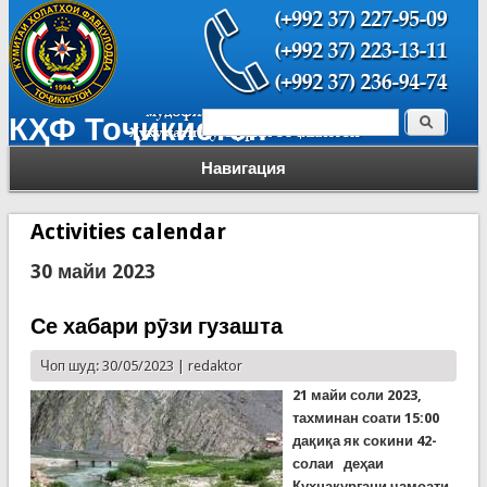
Поиск
КҲФ Тоҷикистон
Форма поиска
Навигация
Activities calendar
30 майи 2023
Се хабари рӯзи гузашта
Чоп шуд: 30/05/2023 |
redaktor
21 майи соли 2023,
тахминан соати 15:00
дақиқа як сокини 42-
солаи деҳаи
Куҳнақурғани ҷамоати