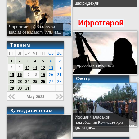
шаҳри Деҳлӣ
Ифротгароӣ
Чаро замин рӯ ба гармои
шадид овардааст? Илм чӣ...
Тақвим
ПН
ВТ
СР
ЧТ
ПТ
СБ
ВС
1
2
3
4
5
6
7
Терроризм вабои аср
8
9
10
11
12
13
14
15
16
17
18
19
20
21
Омор
22
23
24
25
26
27
28
29
30
31
May 2023
Ҳаводиси олам
Идомаи ҷаласаҳои
ҷамъбастии Комиссияҳои
ҳолатҳои...