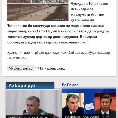
Ҷумҳурии Тоҷикистон
истинодан ба
маълумоти Агентии
ҳавошиносии
Тоҷикистон ба таваҷҷуҳи сокинон ва меҳмонони кишвар
мерасонад, ки аз 17 то 18-уми майи соли равон дар ҷумҳурӣ
ҳавои номусоид дар назар дошта шудааст. Боридани
боронҳои шадид ва раъду барқ имконпазир аст.
Ҳамчунин дар ин рӯзҳо дар ноҳияҳои кӯҳӣ ва наздикӯҳии кишвар
ба истиснои...
Муфассалтар
о КҲФ: аз борону селҳо ва ярчу тармаи рӯзҳои
1113 нафар хонд
оянда эҳтиёт кунед!
Ахбори рӯз
Бо Пешво
Президенти Ҷумҳурии