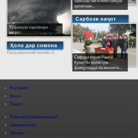
ҷамъбастии Комиссияҳои
ҳолатҳои...
Сарбози наҷот
Тӯфонҳои харобкори
август
Ҳоло дар сомона
Пользователей онлайн: 0.
Сафари кории Раиси
Кумитаи ҳолатҳои
фавқулодда ба вилояти...
Роҳбарият
Қонун
Таърих
Робитаҳои байналмилалӣ
Ҳамоҳангсозӣ
Ҷасорат