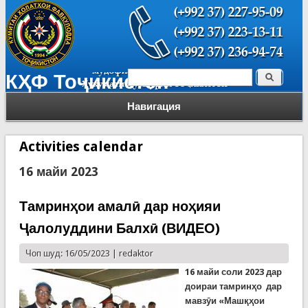
Поиск
КҲФ Тоҷикистон
Форма поиска
Навигация
Activities calendar
16 майи 2023
Тамринҳои амалӣ дар ноҳияи
Ҷалолуддини Балхӣ (ВИДЕО)
Чоп шуд: 16/05/2023 |
redaktor
16 майи соли 2023 дар
доираи
тамринҳо
дар
мавзӯи «Машқҳои