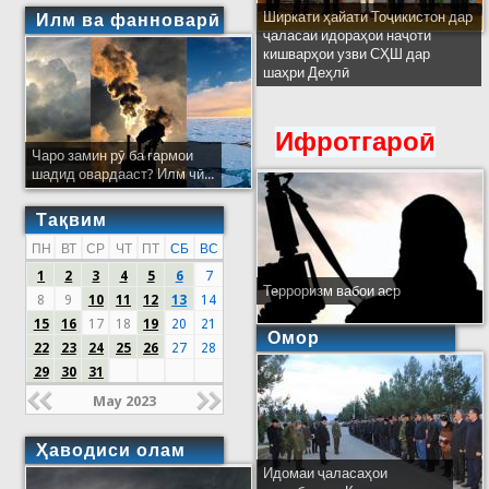
Ширкати ҳайати Тоҷикистон дар
Илм ва фанноварӣ
ҷаласаи идораҳои наҷоти
кишварҳои узви СҲШ дар
шаҳри Деҳлӣ
Ифротгароӣ
Чаро замин рӯ ба гармои
шадид овардааст? Илм чӣ...
Тақвим
ПН
ВТ
СР
ЧТ
ПТ
СБ
ВС
1
2
3
4
5
6
7
Терроризм вабои аср
8
9
10
11
12
13
14
15
16
17
18
19
20
21
Омор
22
23
24
25
26
27
28
29
30
31
May 2023
Ҳаводиси олам
Идомаи ҷаласаҳои