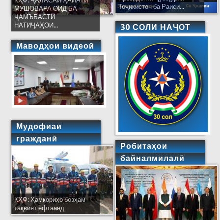
КҲФ: ҶАЛАСАИ ҲАЙАТИ
Тоҷикистон ба Раиси...
МУШОВАРА ОИД БА
ҶАМЪБАСТИ
НАТИҶАҲОИ...
30 СОЛИ НАҶОТ
Маводҳои видеоӣ
Мудофиаи
гражданӣ
Робитаҳои
байналмилалӣ
КҲФ: Ҳамкориҳо бозҳам
тақвият ёфтаанд