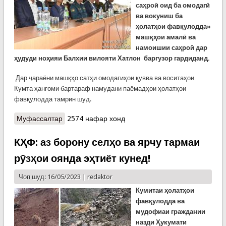
саҳроӣ оид ба омодагӣ
ва вокуниш ба
ҳолатҳои фавқулодда»
машқҳои амалӣ ва
намоишии саҳроӣ дар
ҳудуди ноҳияи Балхии вилояти Хатлон
баргузор гардиданд.
Дар ҷараёни машқҳо сатҳи омодагиҳои қувва ва воситаҳои
Кумта ҳангоми бартараф намудани паёмадҳои ҳолатҳои
фавқулодда тамрин шуд.
Муфассалтар
о Тамринҳои амалӣ дар ноҳияи Ҷалолуддини
2574 нафар хонд
Балхӣ (ВИДЕО)
КҲФ: аз борону селҳо ва ярчу тармаи
рӯзҳои оянда эҳтиёт кунед!
Чоп шуд: 16/05/2023 |
redaktor
Кумитаи ҳолатҳои
фавқулодда ва
мудофиаи граждании
назди Ҳукумати