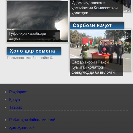
Идомаи ҷаласаҳои
ҷамъбастии Комиссияҳои
ҳолатҳои...
Сарбози наҷот
Тӯфонҳои харобкори
август
Ҳоло дар сомона
Пользователей онлайн: 0.
Сафари кории Раиси
Кумитаи ҳолатҳои
фавқулодда ба вилояти...
Роҳбарият
Қонун
Таърих
Робитаҳои байналмилалӣ
Ҳамоҳангсозӣ