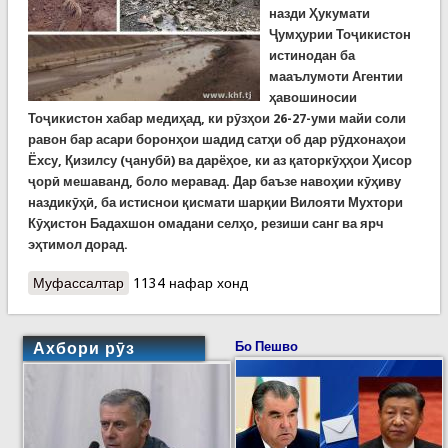
назди Ҳукумати
Ҷумҳурии Тоҷикистон
истинодан ба
мааълумоти Агентии
ҳавошиносии
Тоҷикистон хабар медиҳад, ки рӯзҳои 26-27-уми майи соли
равон бар асари боронҳои шадид сатҳи об дар рӯдхонаҳои
Ёхсу, Қизилсу (ҷанубӣ) ва дарёҳое, ки аз қаторкӯҳҳои Ҳисор
ҷорӣ мешаванд, боло меравад. Дар баъзе навоҳии кӯҳиву
наздикӯҳӣ, ба истиснои қисмати шарқии Вилояти Мухтори
Кӯҳистон Бадахшон омадани селҳо, резиши санг ва ярч
эҳтимол дорад.
Муфассалтар
о Кумитаи ҳолатҳои фавқулодда: Хатари селу
1134 нафар хонд
лағзиши замин бартараф нашудааст
Ахбори рӯз
Бо Пешво