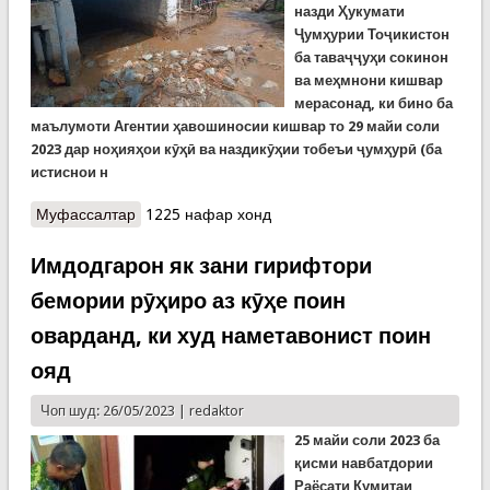
назди
Ҳ
укумати
Ҷ
ум
ҳ
урии То
ҷ
икистон
ба тава
ҷҷуҳи
сокинон
ва ме
ҳ
мнони кишвар
мерасонад, ки бино ба
маълумоти
Агентии ҳавошиносии кишвар то 29 майи соли
2023 дар ноҳияҳои кӯҳӣ ва наздикӯҳии тобеъи ҷумҳурӣ (ба
истиснои н
Муфассалтар
о КҲФ: Хатари омадани сел, резиши санг дар
1225 нафар хонд
роҳҳои кӯҳӣ ва ярч ҳамоно боқист!
Имдодгарон як зани гирифтори
бемории рӯҳиро аз кӯҳе поин
оварданд, ки худ наметавонист поин
ояд
Чоп шуд: 26/05/2023 |
redaktor
25 ма
йи соли
2023
ба
қисми навбатдории
Раёсати Кумитаи