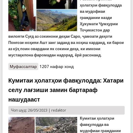
ҳолатҳои фавқулодда
ва мудофиаи
граждании назди
Ҳукумати Ҷумҳурии
Тоҷикистон дар
вилояти Суғд аз сокинони деҳаи Саро, ҷамоати деҳоти
Понғози ноҳияи Ашт занг заданд ва хоҳиш карданд, ки барои
аз кӯҳ поин овардани як сокини деҳа, ки имкони
мустақилона фаромадан надорад, ёрӣ расонанд.
Муфассалтар
о Имдодгарон як зани гирифтори бемории
1207 нафар хонд
рӯҳиро аз кӯҳе поин оварданд, ки худ
наметавонист поин ояд
Кумитаи ҳолатҳои фавқулодда: Хатари
селу лағзиши замин бартараф
нашудааст
Чоп шуд: 26/05/2023 |
redaktor
К
умитаи ҳолатҳои
фавқулодда ва
мудофиаи граждании