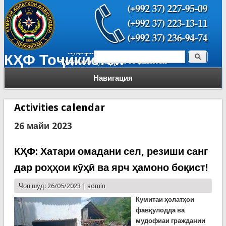
Поиск
КҲФ Тоҷикистон
Форма поиска
Навигация
Activities calendar
26 майи 2023
КҲФ: Хатари омадани сел, резиши санг
дар роҳҳои кӯҳӣ ва ярч ҳамоно боқист!
Чоп шуд: 26/05/2023 |
admin
Кумитаи
ҳ
олат
ҳ
ои
фав
қ
улодда ва
мудофиаи граждании