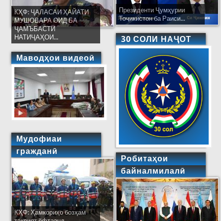
Президенти Ҷумҳурии
КҲФ: ҶАЛАСАИ ҲАЙАТИ
Тоҷикистон ба Раиси...
МУШОВАРА ОИД БА
ҶАМЪБАСТИ
НАТИҶАҲОИ...
30 СОЛИ НАҶОТ
Маводҳои видеоӣ
Мудофиаи
гражданӣ
Робитаҳои
байналмилалӣ
КҲФ: Ҳамкориҳо бозҳам
тақвият ёфтаанд