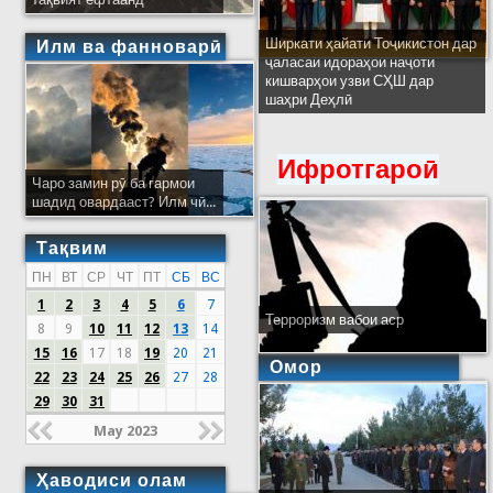
Ширкати ҳайати Тоҷикистон дар
Илм ва фанноварӣ
ҷаласаи идораҳои наҷоти
кишварҳои узви СҲШ дар
шаҳри Деҳлӣ
Ифротгароӣ
Чаро замин рӯ ба гармои
шадид овардааст? Илм чӣ...
Тақвим
ПН
ВТ
СР
ЧТ
ПТ
СБ
ВС
1
2
3
4
5
6
7
Терроризм вабои аср
8
9
10
11
12
13
14
15
16
17
18
19
20
21
Омор
22
23
24
25
26
27
28
29
30
31
May 2023
Ҳаводиси олам