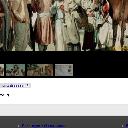
лм ва фанноварӣ
 хонд
Робитаҳои байналмилалӣ
В