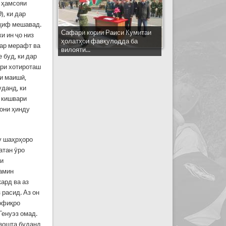
и ҳамсояи
д
), ки дар
ққиф мешавад.
Сафари кории Раиси Кумитаи
и ин ҷо низ
ҳолатҳои фавқулодда ба
гар мерафт ва
вилояти...
 буд, ки дар
ари хотироташ
ти маишӣ,
уданд, ки
и кишвари
бони ҳинду
у шаҳрҳоро
атан ӯро
ри
ҳамин
ард ва аз
 расид. Аз он
вофиқро
Генуэз омад.
узошта буданд