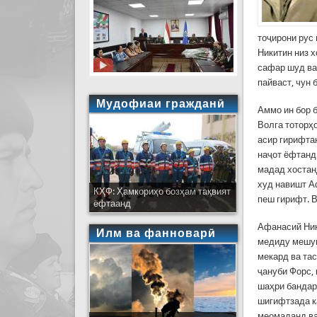
тоҷирони рус
Никитин низ х
сафар шуд ва 
пайваст, чун 
Мудофиаи гражданӣ
Аммо ин бор б
Волга тоторҳо
асир гирифтан
наҷот ёфтанд
мадад хостанд
худ навишт А
КҲФ: Ҳамкориҳо бозҳам тақвият
пеш гирифт. 
ёфтаанд
Афанасий Ники
Илм ва фанноварӣ
медиду мешун
мекард ва та
ҷануби Форс, 
шаҳри бандарӣ
шигифтзада к
меомаданд ва