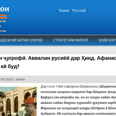
тон
|
Тоҷикӣ
|
Русский
|
АДҲОИ МЕЪЁРИИ ҲУҚУҚӢ
СТРАТЕГИЯИ МИЛЛӢ
ҶОЙИ КОР
и ҷуғрофӣ. Аввалин русиёӣ дар Ҳинд. Афана
 кӣ буд?
/10/2020 |
admin
Дар соли 1466 сафирони Ширвоншоҳ (
Ширвонш
силсилаи шоҳони маҳаллӣ дар Ширвон (ноҳ
Қафқоз) ва атрофи он, ки аз охири садаи д
аввали садаи даҳуми хуршедӣ ҳукумат кард
Маркаши ин шоҳигарӣ шаҳри Шоброн ё Шов
будааст. Ин силсила дар аввали салтанати