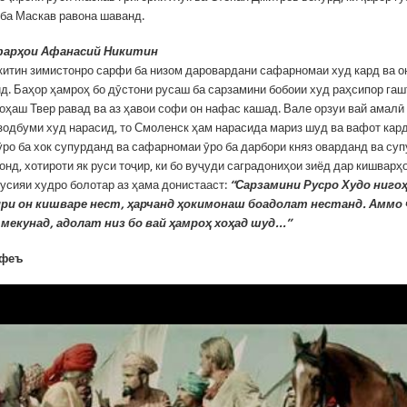
 ба Маскав равона шаванд.
фарҳои Афанасий Никитин
итин зимистонро сарфи ба низом даровардани сафарномаи худ кард ва он
ид. Баҳор ҳамроҳ бо дӯстони русаш ба сарзамини бобоии худ раҳсипор гаш
гоҳаш Твер равад ва аз ҳавои софи он нафас кашад. Вале орзуи вай амалӣ
зодбуми худ нарасид, то Смоленск ҳам нарасида мариз шуд ва вафот кард
ро ба хок супурданд ва сафарномаи ӯро ба дарбори княз оварданд ва суп
онд, хотироти як руси тоҷир, ки бо вуҷуди саградониҳои зиёд дар кишварҳ
усияи худро болотар аз ҳама донистааст:
“Сарзамини Русро Худо нигоҳ
ири он кишваре нест, ҳарчанд ҳокимонаш боадолат нестанд. Аммо 
мекунад, адолат низ бо вай ҳамроҳ хоҳад шуд...”
афеъ