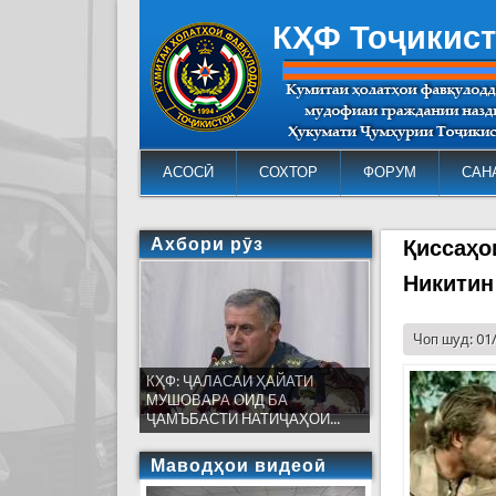
КҲФ Тоҷикис
АСОСӢ
СОХТОР
ФОРУМ
САН
Ахбори рӯз
Қиссаҳо
Никитин
Чоп шуд: 01
КҲФ: ҶАЛАСАИ ҲАЙАТИ
МУШОВАРА ОИД БА
ҶАМЪБАСТИ НАТИҶАҲОИ...
Маводҳои видеоӣ