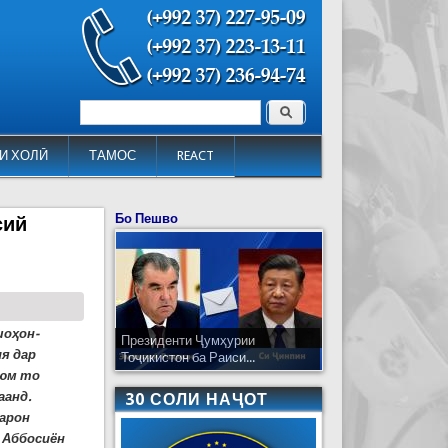
Поиск
Форма поиска
И ХОЛӢ
ТАМОС
REACT
Бо Пешво
сий
оҳон-
Президенти Ҷумҳурии
ия дар
Тоҷикистон ба Раиси...
уюм то
аанд.
30 СОЛИ НАҶОТ
арон
 Аббосиён