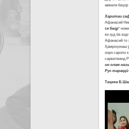
аввали баҳор
Харитаи са
Афанасий Ник
се баҳр
” ном
ки зуд ба зод
Афанасий то 
Ҳамроҳонаш ӯ
онро саропо х
сарватманд Р
ин олам наз
Рус тараққӣ 
Таҳияи Б.Ш