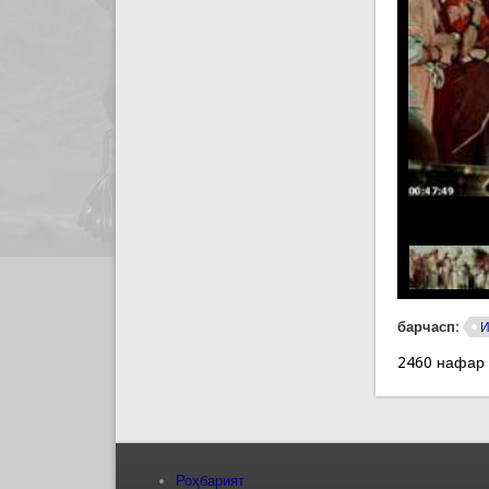
барчасп:
И
2460 нафар
Роҳбарият