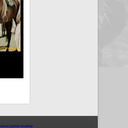
азъи ҳавои кишвар