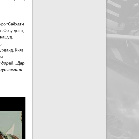
ро “
Саёҳати
т. Орзу дошт,
 нашуд.
.
урданд. Княз
ои
 дорад...Дар
чун замини