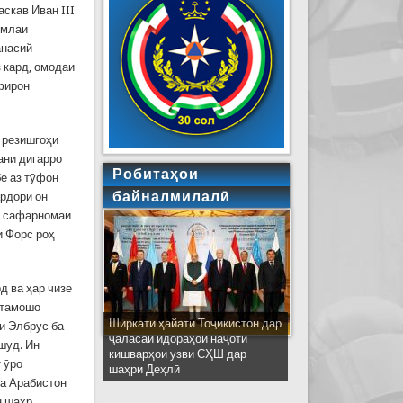
аскав Иван III
умлаи
анасий
з кард, омодаи
афирон
р резишгоҳи
тани дигарро
Робитаҳои
бе аз тӯфон
байналмилалӣ
ардори он
ар сафарномаи
и Форс роҳ
д ва ҳар чизе
 тамошо
Ширкати ҳайати Тоҷикистон дар
ои Элбрус ба
ҷаласаи идораҳои наҷоти
шуд. Ин
кишварҳои узви СҲШ дар
т ӯро
шаҳри Деҳлӣ
ва Арабистон
н шаҳр