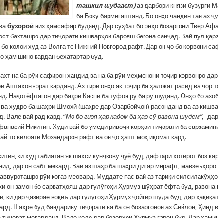
ташкил шудааст)
аз дарбори князи бузурги М
ба Боку бармегаштанд. Бо онҳо чандин тан аз ҷ
 ва
бухороӣ
низ ҳамсафар буданд. Дар сӯҳбат бо онҳо бозаргони Твер Аф
ост бахташро дар тиҷорати кишварҳои барояш бегона санҷад. Вай пул қар
бо колои худ аз Волга то Нижний Новгород рафт. Дар он ҷо бо корвони с
бо ҳам шино кардан бехатартар буд.
ахт на ба рӯи сафирон хандид ва на ба рӯи меҳмонони тоҷир корвонро да
и Аштахон ғорат карданд. Аз тири онҳо як тоҷир ба ҳалокат расид ва чор 
д. Наҷотёфтагон дар баҳри Каспӣ ба тӯфон рӯ ба рӯ шуданд. Онҳо бо азо
 ва худро ба шаҳри Шмохӣ (шаҳре дар Озарбойҷон) расонданд ва аз кишв
. Вале вай рад кард. “
Мо бо гиря ҳар кадом ба ҳар сӯ равона шудем”
,- д
фанасий Никитин. Худи вай бо умеди ривоҷи корҳои тиҷоратӣ ба сарзамин
Вай то вилояти Мозандарон рафт ва он ҷо ҳашт моҳ иқомат кард.
тин, ки худ табиатан як шахси кунҷкову ҷӯё буд, дафтари хотирот боз кар
ид, дар он сабт мекард. Вай аз шаҳр ба шаҳри дигар мерафт, мавзеъҳоро
саввуроташро рӯи коғаз меовард. Муддате пас вай аз тариқи силсилакӯҳҳ
ки он замон бо сарватҳояш дар гулӯгоҳи Ҳурмуз шӯҳрат ёфта буд, равона 
, ки дар ҷазирае воқеъ дар гулӯгоҳи Ҳурмуз ҷойгир шуда буд, дар ҳақиқа
ард. Шаҳре буд бандариву тиҷоратӣ ва ба он бозаргонон аз Сейлон, Ҳинд 
 тиҷорат мекарданд. Вале коло дар бозорҳои Ҳурмуз гарон буд. Дар ҳами