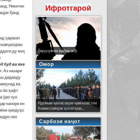
ранд. Никитин
Ифротгароӣ
баҳри Ҳинд
нд ҳаракат
 нимҷазираи
Терроризм вабои аср
уддати ду моҳ
з
Омор
д буд ва яке
т. Аз назари
наш диданду
мекунад ва
ро бо ҳафт
а ӯро чун
Идомаи ҷаласаҳои ҷамъбастии
ар канори ин
Комиссияҳои ҳолатҳои...
иёни ҳиндуҳо
андро низ
Сарбози наҷот