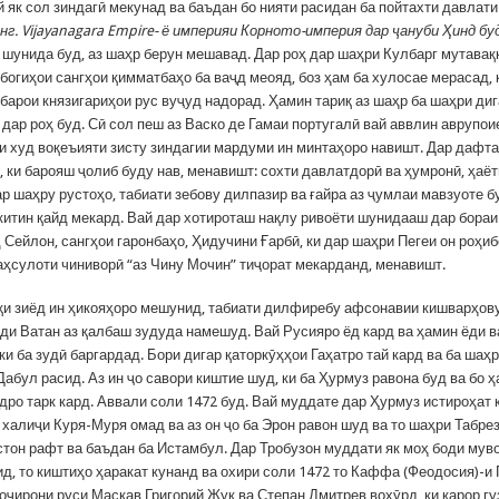
 як сол зиндагӣ мекунад ва баъдан бо нияти расидан ба пойтахти давлат
нг.
Vijayanagara Empire- ё империяи Корното-империя дар ҷануби Ҳинд бу
д шунида буд, аз шаҳр берун мешавад. Дар роҳ дар шаҳри Кулбарг мутава
богиҳои сангҳои қимматбаҳо ба ваҷд меояд, боз ҳам ба хулосае мерасад, к
 барои князигариҳои рус вуҷуд надорад. Ҳамин тариқ аз шаҳр ба шаҳри ди
 дар роҳ буд. Сӣ сол пеш аз Васко де Гамаи португалӣ вай аввлин аврупоие
 худ воқеъияти зисту зиндагии мардуми ин минтаҳоро навишт. Дар дафт
, ки барояш ҷолиб буду нав, менавишт: сохти давлатдорӣ ва ҳумронӣ, ҳаё
 шаҳру рустоҳо, табиати зебову дилпазир ва ғайра аз ҷумлаи мавзуоте б
итин қайд мекард. Вай дар хотироташ нақлу ривоёти шунидааш дар бора
Сейлон, сангҳои гаронбаҳо, Ҳидучини Ғарбӣ, ки дар шаҳри Пегеи он роҳи
аҳсулоти чиниворӣ “аз Чину Мочин” тиҷорат мекарданд, менавишт.
қи зиёд ин ҳикояҳоро мешунид, табиати дилфиребу афсонавии кишварҳов
ёди Ватан аз қалбаш зудуда намешуд. Вай Русияро ёд кард ва ҳамин ёди в
ки ба зудӣ баргардад. Бори дигар қаторкӯҳҳои Гаҳатро тай кард ва ба шаҳ
абул расид. Аз ин ҷо савори киштие шуд, ки ба Ҳурмуз равона буд ва бо 
ро тарк кард. Аввали соли 1472 буд. Вай муддате дар Ҳурмуз истироҳат к
 халиҷи Куря-Муря омад ва аз он ҷо ба Эрон равон шуд ва то шаҳри Табрез
стон рафт ва баъдан ба Истамбул. Дар Тробузон муддати як моҳ боди му
д, то киштиҳо ҳаракат кунанд ва охири соли 1472 то Каффа (Феодосия)-и 
тоҷирони руси Маскав Григорий Жук ва Степан Дмитрев вохӯрд, ки қарор г