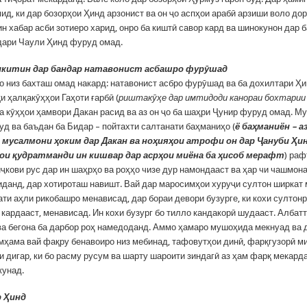
д, ки дар бозорҳои Ҳинд арзонист ва он ҷо аспҳои арабӣ арзиши воло до
н хабар асби зотиеро харид, онро ба киштӣ савор кард ва шинокунон дар 
ндари Чаули Ҳинд фуруд омад.
икитин дар бандар натавонист асбашро фурӯшад
ҷо низ бахташ омад накард: натавонист асбро фурӯшад ва ба дохилтари Ҳи
қи ҳалқакӯҳҳои Гаҳоти ғарбӣ (
риштакӯҳе дар имтидоди канораи бохтарии
ба кӯҳҳои ҳамвори Дакан расид ва аз он ҷо ба шаҳри Ҷунир фуруд омад. М
уд ва баъдан ба Бидар – пойтахти салтанати баҳманиҳо (
ё баҳманиён – а
 мусалмони ҳоким дар Дакан ва ноҳияҳои атрофи он дар Ҷануби Ҳин
ои қудратманди ин кишвар дар асрҳои миёна ба ҳисоб мерафт
) раф
ҷкови рус дар ин шаҳрҳо ва роҳҳо чизе дур намондааст ва ҳар чи чашмо
данд, дар хотироташ навишт. Вай дар маросимҳои хуруҷи султон ширкат 
ти аҳли рикобашро менависад, дар бораи девори бузурге, ки кохи султон
 кардааст, менависад. Ин кохи бузург бо тилло кандакорӣ шудааст. Албатт
ва бегона ба дарбор роҳ намедоданд. Аммо ҳамаро мушоҳида мекнуад ва д
мҳама вай фақру бенавоиро низ мебинад, тафовутҳои динӣ, фарқгузорӣ м
и дигар, ки бо расму русум ва шарту шароити зиндагӣ аз ҳам фарқ мекард
кунад.
р Ҳинд