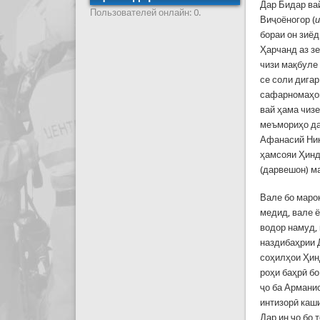
Дар Бидар вай
Пользователей онлайн: 0.
Виҷоёногор (
и
бораи он зиё
Ҳарчанд аз зе
чизи мақбуле
се соли дигар
сафарномаҳои
вай ҳама чизе
меъмориҳо дар
Афанасий Ник
ҳамсояи Ҳинд 
(дарвешон) м
Вале бо маро
медид, вале 
водор намуд, 
наздибаҳрии Д
соҳилҳои Ҳинд
роҳи баҳрӣ бо
ҷо ба Армани
интизорӣ каши
Дар ин ҷо бо 