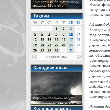
Чаро замин рӯ ба гармои шадид
Никитин фаҳми
овардааст? Илм чӣ...
бо шунидани и
(Араб) ба ба
Тақвим
ПН
ВТ
СР
ЧТ
ПТ
СБ
ВС
Афанасий Н
1
2
3
4
Вале дар ин 
5
6
7
8
9
10
11
кард. Аз тари
12
13
14
15
16
17
18
Ҳиндустон
) 
19
20
21
22
23
24
25
дар ин шаҳр б
26
27
28
29
30
31
хонаводаҳои
аз подшоҳиҳ
October 2020
мушоҳиди кун
гӯшҳояш шуни
Ҳаводиси олам
сарвату давла
дари он иҳота
шахи хориҷӣ 
дабдабаву ҳа
ва ҳашт каста
мушоҳида ме
Тӯфонҳои харобкори август
Никитин да
Ҳоло дар сомона