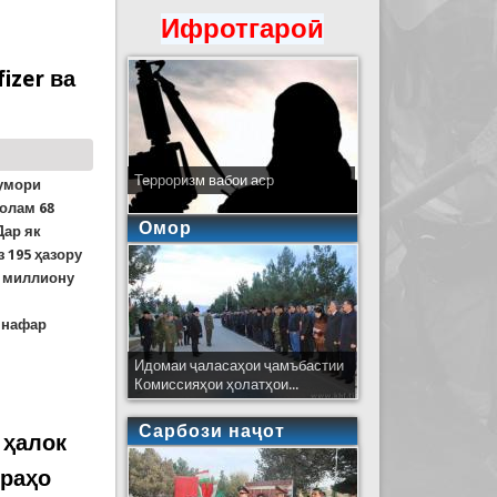
Ифротгароӣ
izer ва
Терроризм вабои аср
шумори
 олам 68
Омор
Дар як
 195 ҳазору
1 миллиону
 нафар
Идомаи ҷаласаҳои ҷамъбастии
Комиссияҳои ҳолатҳои...
қурбониён аз воксани амрикоиву олмонии Pfizer ва
Сарбози наҷот
 ҳалок
 раҳо