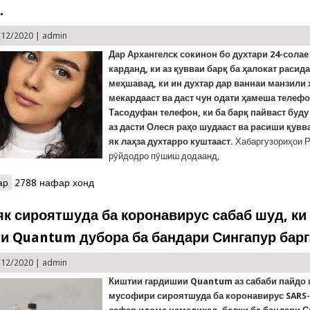
.
/12/2020 |
admin
Дар Архангелск сокинон бо духтари 24-сола
карданд, ки аз қувваи барқ ба ҳалокат расида
меҳшавад, ки ин духтар дар ваннаи манзили
мекардааст ва даст чун одати ҳамеша телефо
Тасодуфан телефон
, ки ба барқ пайваст буд
аз дасти Олеся раҳо шудааст ва расиши қувв
як лаҳза духтарро куштааст.
Хабаргузориҳои Р
рӯйдодро пӯшиш додаанд,
ар
о “Селфиро дӯст медошт”: Модел аз зарби қувваи барқ ҳалок шу
2788 нафар хонд
раҳо шудааст.
к сироятшуда ба коронавирус сабаб шуд, ки
и Quantum дубора ба бандари Сингапур бар
/12/2020 |
admin
К
иштии гардишии Quantum аз сабаби пайдо 
мусофири сироятшуда ба коронавирус SARS-