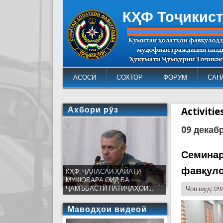
КҲФ Тоҷикис
АСОСӢ
СОХТОР
ФОРУМ
САН
Ахбори рӯз
Activiti
09 декаб
Семинар
фавқул
КҲФ: ҶАЛАСАИ ҲАЙАТИ
МУШОВАРА ОИД БА
ҶАМЪБАСТИ НАТИҶАҲОИ...
Чоп шуд: 09
Маводҳои видеоӣ