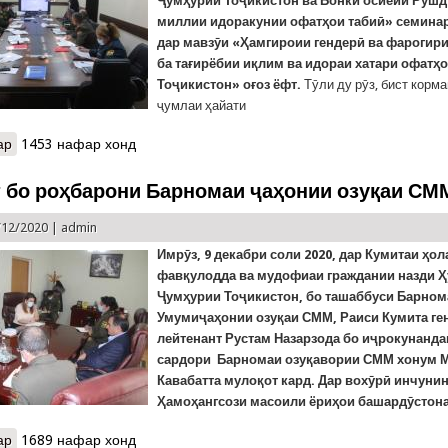
Ҷумҳурии Тоҷикистон
ва Б
онки осиёии Руш
миллии идоракунии офатҳои табиӣ» семина
дар мавзӯи «Ҳамгироии гендерӣ ва фарогир
ба
тағирёбии иқлим ва идораи хатари офатҳо
Тоҷикистон» оғоз ёфт.
Тӯли ду рӯз, бист корм
ҷумлаи ҳайати
ар
о Семинари омӯзишӣ барои бахши роҳбарии Кумитаи ҳолатҳои 
1453 нафар хонд
 бо роҳбарони Барномаи ҷаҳонии озуқаи СМ
/12/2020 |
admin
Имрӯз, 9 декабри соли 2020, дар Кумитаи ҳол
фавқулодда ва мудофиаи граждании назди 
Ҷумҳурии Тоҷикистон, бо ташаббуси Барном
Умумиҷаҳонии озуқаи СММ, Раиси Кумита ге
лейтенант Рустам Назарзода бо иҷрокунанд
сардори Барномаи озуқавории СММ хонум 
Кавабатта мулоқот кард.
Дар вохӯрӣ инчуни
Ҳамоҳангсози масоили
ёриҳои
башардӯстон
ар
о Мулоқот бо роҳбарони Барномаи ҷаҳонии озуқаи СММ
1689 нафар хонд