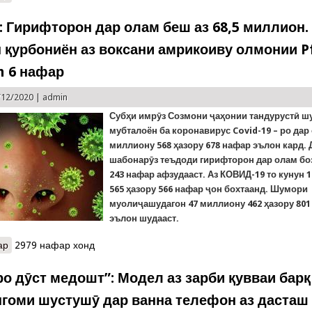
9: Гирифторон дар олам беш аз 68,5 миллион.
 қурбониён аз воксани амрикоиву олмонии Pf
h 6 нафар
/12/2020 |
admin
Субҳи имрӯз Созмони ҷаҳонии тандурустӣ 
мубталоён ба коронавирус Covid-19 – ро дар
миллиону 568 ҳазору 678 нафар эълон кард. 
шабонарӯз теъдоди гирифторон дар олам боз
243 нафар афзудааст. Аз КОВИД-19 то кунун 
565 ҳазору 566 нафар ҷон бохтаанд. Шумори
муолиҷашудагон 47 миллиону 462 ҳазору 801
эълон шудааст.
ар
о Covid-19: Гирифторон дар олам беш аз 68,5 миллион. Аввалин 
2979 нафар хонд
BioNTech 6 нафар
о дӯст медошт”: Модел аз зарби қувваи барқ
нгоми шустушӯ дар ванна телефон аз дасташ