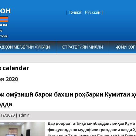
тон
|
Тоҷикӣ
|
Русский
|
АДҲОИ МЕЪЁРИИ ҲУҚУҚӢ
СТРАТЕГИЯИ МИЛЛӢ
ҶОЙИ КОР
es calendar
ря 2020
и омӯзишӣ барои бахши роҳбарии Кумитаи ҳ
одда
/12/2020 |
admin
Дар доираи татбиқи минбаъдаи лоиҳаи К
уми
фавқулодда ва мудофиаи граждании назди 