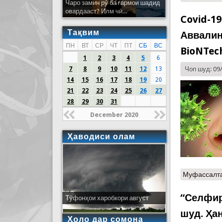
Чаро замин рӯ ба гармои шадид
овардааст? Илм чӣ...
Covid-1
Тақвим
Аввалин
ПН
ВТ
СР
ЧТ
ПТ
СБ
ВС
BioNTec
1
2
3
4
5
6
7
8
9
10
11
12
13
Чоп шуд: 09
14
15
16
17
18
19
20
21
22
23
24
25
26
27
28
29
30
31
December 2020
Ҳаводиси олам
Муфассалт
“Селфир
Тӯфонҳои харобкори август
шуд. Ҳа
Ҳоло дар сомона