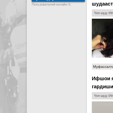
шудааст
Пользователей онлайн: 0.
Чоп шуд: 09
Муфассалт
Ифшои я
гардиши
Чоп шуд: 09