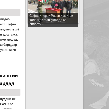
Сафари кории Раиси Кумитаи
е видоъ
ҳолатҳои фавқулодда ба
вилояти...
аст. Гуфта
 худ шустушӯ
н доштааст.
у пур мешуд,
аи барқ дар
усия, ки ин
д. Ҳангоми шустушӯ дар ванна телефон аз дасташ
 киштии
гардад
шудани як
CoV-2 ба