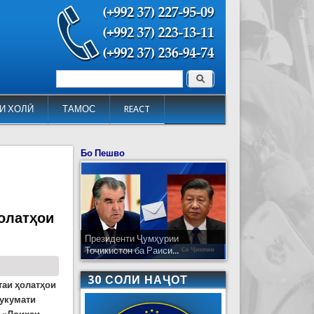
Поиск
Форма поиска
И ХОЛӢ
ТАМОС
REACT
Бо Пешво
олатҳои
Президенти Ҷумҳурии
Тоҷикистон ба Раиси...
30 СОЛИ НАҶОТ
таи ҳолатҳои
Ҳукумати