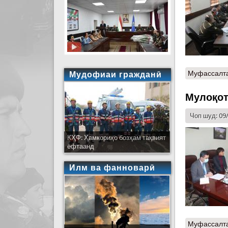
Муфассалт
Мудофиаи гражданӣ
Мулоқот
Чоп шуд: 09
КҲФ: Ҳамкориҳо бозҳам тақвият
ёфтаанд
Илм ва фанноварӣ
Муфассалт