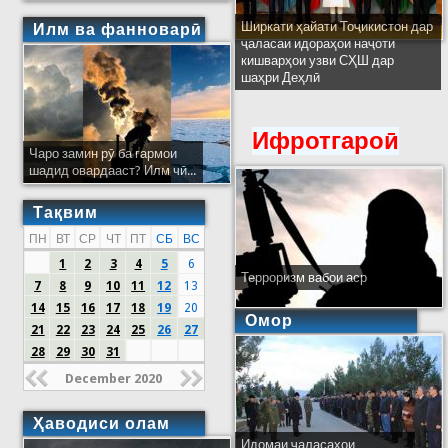
Ширкати ҳайати Тоҷикистон дар
Илм ва фанноварӣ
ҷаласаи идораҳои наҷоти
кишварҳои узви СҲШ дар
шаҳри Деҳлӣ
Ифротгароӣ
Чаро замин рӯ ба гармои
шадид овардааст? Илм чӣ...
Тақвим
ПН
ВТ
СР
ЧТ
ПТ
СБ
ВС
1
2
3
4
5
6
Терроризм вабои аср
7
8
9
10
11
12
13
14
15
16
17
18
19
20
Омор
21
22
23
24
25
26
27
28
29
30
31
December 2020
Ҳаводиси олам
Идомаи ҷаласаҳои