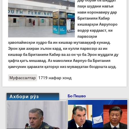
дар бораи ба шиддат
паҳн шудани навъи
нави коронавиру дар
Британияи Кабир
кишварҳои Аврупоро
водор кардааст, ки
парвозҳои
ҳавопаймоҳои худро ба ин кишвар мутаваққиф кунанд.
Эрон ҳам ахиран эълон кард, ки кулли парвозҳо аз ин
кишвар ба Британияи Кабир ва аз он ҷо ба Эрон муддати ду
ҳафта қатъ мешавад. Аз мамолики Аврпуо ба Британия
ҳамчунин ҳаракати қаторҳо низ муваққатан боздошта шуд.
Муфассалтар
о Навъи нави вируси корона дар Британиё.
1719 нафар хонд
Донишмандон дар ин бора чӣ медонанд?
Ахбори рӯз
Бо Пешво