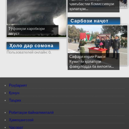
ҷамъбастии Комиссияҳои
ҳолатҳои...
Сарбози наҷот
Тӯфонҳои харобкори
август
Ҳоло дар сомона
Пользователей онлайн: 0.
Сафари кории Раиси
Кумитаи ҳолатҳои
фавқулодда ба вилояти...
Роҳбарият
Қонун
Таърих
Робитаҳои байналмилалӣ
Ҳамоҳангсозӣ
Ҷасорат