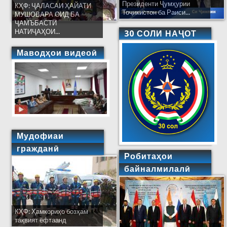
Президенти Ҷумҳурии
КҲФ: ҶАЛАСАИ ҲАЙАТИ
Тоҷикистон ба Раиси...
МУШОВАРА ОИД БА
ҶАМЪБАСТИ
НАТИҶАҲОИ...
30 СОЛИ НАҶОТ
Маводҳои видеоӣ
Мудофиаи
гражданӣ
Робитаҳои
байналмилалӣ
КҲФ: Ҳамкориҳо бозҳам
тақвият ёфтаанд