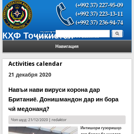
Поиск
КҲФ Тоҷикистон
Форма поиска
Навигация
Activities calendar
21 декабря 2020
Навъи нави вируси корона дар
Британиё. Донишмандон дар ин бора
чӣ медонанд?
Чоп шуд: 21/12/2020 |
redaktor
Интишори гузоришҳо