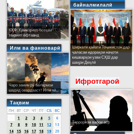
байналмилалӣ
КҲФ: Ҳамкориҳо бозҳам
тақвият ёфтаанд
Ширкати ҳайати Тоҷикистон дар
Илм ва фанноварӣ
ҷаласаи идораҳои наҷоти
кишварҳои узви СҲШ дар
шаҳри Деҳлӣ
Ифротгароӣ
Чаро замин рӯ ба гармои
шадид овардааст? Илм чӣ...
Тақвим
ПН
ВТ
СР
ЧТ
ПТ
СБ
ВС
1
2
3
4
5
6
Терроризм вабои аср
7
8
9
10
11
12
13
14
15
16
17
18
19
20