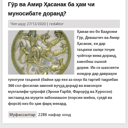
Гӯр ва Амир Ҳасанак ба ҳам чи
ҳарос аз гунаи нави вируси Британия
муносибате доранд?
Чоп шуд: 27/12/2020 |
redaktor
Ҳамаи мо бо Баҳроми
Гӯр, Деваштич ва Амир
Ҳасанак, ки дар
таърихи халқи тоҷик
ҷойгоҳи вежа доранд,
камобеш ошноӣ
дорем. Ин се шахсияти
номдор дар давраҳои
гуногуни таърихӣ (байни ҳар яке аз онҳо ба тартиб тақрибан
300 сол фосилаи замонӣ вуҷуд дорад) ва маконҳои
мухталифи ҷуғрофӣ (Эрони Ғарбӣ, Фарорӯд ва Хуросон)
зистаанд ва муҳити забониашон (порсии миёна, суғдӣ ва
форсӣ) низ бо ҳам фарқ мекард.
Муфассалтар
о Хусрав Нозирӣ. Деваштич, Баҳроми Гӯр ва
2286 нафар хонд
Амир Ҳасанак ба ҳам чи муносибате доранд?