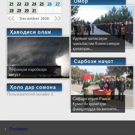
Омор
21
22
23
24
25
26
27
28
29
30
31
December 2020
Ҳаводиси олам
Идомаи ҷаласаҳои
ҷамъбастии Комиссияҳои
ҳолатҳои...
Сарбози наҷот
Тӯфонҳои харобкори
август
Ҳоло дар сомона
Пользователей онлайн: 0.
Сафари кории Раиси
Кумитаи ҳолатҳои
фавқулодда ба вилояти...
Роҳбарият