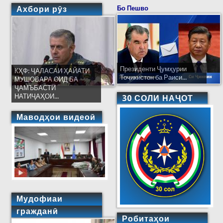
Ахбори рӯз
Бо Пешво
Президенти Ҷумҳурии
КҲФ: ҶАЛАСАИ ҲАЙАТИ
Тоҷикистон ба Раиси...
МУШОВАРА ОИД БА
ҶАМЪБАСТИ
НАТИҶАҲОИ...
30 СОЛИ НАҶОТ
Маводҳои видеоӣ
Мудофиаи
гражданӣ
Робитаҳои