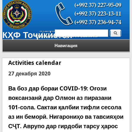
Поиск
КҲФ Тоҷикистон
Форма поиска
Навигация
Activities calendar
27 декабря 2020
Ва боз дар бораи COVID-19: Оғози
воксанзанӣ дар Олмон аз пиразани
101-сола. Сактаи қалбии тифли сесола
аз ин беморӣ. Нигарониҳо ва тавсияҳои
СҶТ. Аврупо дар гирдоби тарсу ҳарос