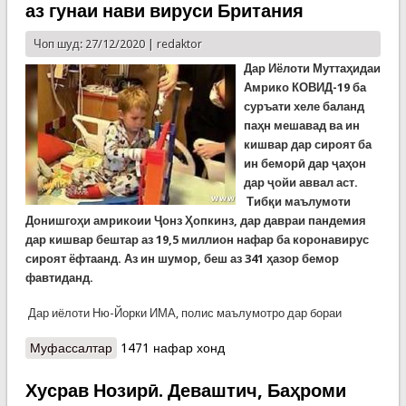
аз гунаи нави вируси Британия
Чоп шуд: 27/12/2020 |
redaktor
Дар Иёлоти Муттаҳидаи
Амрико КОВИД-19 ба
суръати хеле баланд
паҳн мешавад ва ин
кишвар дар сироят ба
ин беморӣ дар ҷаҳон
дар ҷойи аввал аст.
Тибқи маълумоти
Донишгоҳи амрикоии Ҷонз Ҳопкинз, дар давраи пандемия
дар кишвар бештар аз 19,5 миллион нафар ба коронавирус
сироят ёфтаанд. Аз ин шумор, беш аз 341 ҳазор бемор
фавтиданд.
Дар иёлоти Ню-Йорки ИМА, полис маълумотро дар бораи
Муфассалтар
о Ва боз дар бораи COVID-19: Оғози воксанзанӣ
1471 нафар хонд
дар Олмон аз пиразани 101-сола. Сактаи
қалбии тифли сесола аз ин беморӣ. Нигарониҳо
Хусрав Нозирӣ. Деваштич, Баҳроми
ва тавсияҳои СҶТ. Аврупо дар гирдоби тарсу