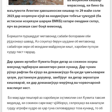
ва ме
ҳ
мнони кишвар
мерасонад, ки бино ба
маълумоти
Агентии ҳавошиносии кишвар то 29 майи соли
2023 дар ноҳияҳои кӯҳӣ ва наздикӯҳии тобеъи ҷумҳурӣ (ба
истиснои ноҳияҳои шарқии ВМКБ) хатари омадани селҳо,
ярч ва резиши санг боқӣ мемонад.
Боришоти пуршиддат метавонад сабаби болоравии оби
рӯдхонаҳо шавад. Аз соҳилҳо берун шудани об метавонад
сабабгори зери об мондани майдонҳои кишт, харобии пулҳои
хурду паст гардад.
Дар ҳамин иртибот Кумита бори дигар аз сокинон хоҳиш
мекунад тадбирҳои амниятиро риоя кунанд. Дар чунин
рӯзҳо рафтан ба кӯҳҳо ва доманакӯҳҳо ба қасди ҷамъоварии
ҳезум, рустаниҳои дорувор, занбӯруғ ва дигар зироатҳои
кишоварзӣ, ки дар доманакӯҳҳо мерӯянд ва чорвочаронӣ
маслиҳат нест.
Бо мақсади пешгирӣ аз харобиҳои эҳтимолии сел Кумита тавсия
медиҳад, ки сокинон сари вақт ҷӯйборҳо, селроҳаҳо ва каналҳои
гурду атрофи худро аз ҳар гуна селовардаҳо тоза кунанд, то об