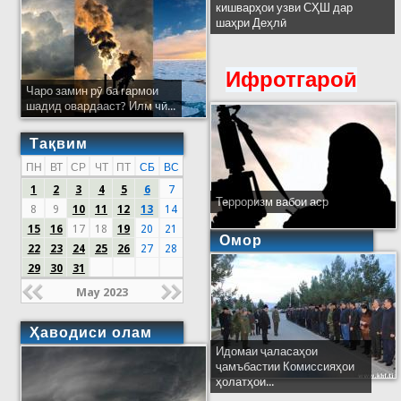
кишварҳои узви СҲШ дар
шаҳри Деҳлӣ
Ифротгароӣ
Чаро замин рӯ ба гармои
шадид овардааст? Илм чӣ...
Тақвим
ПН
ВТ
СР
ЧТ
ПТ
СБ
ВС
1
2
3
4
5
6
7
Терроризм вабои аср
8
9
10
11
12
13
14
15
16
17
18
19
20
21
Омор
22
23
24
25
26
27
28
29
30
31
May 2023
Ҳаводиси олам
Идомаи ҷаласаҳои
ҷамъбастии Комиссияҳои
ҳолатҳои...