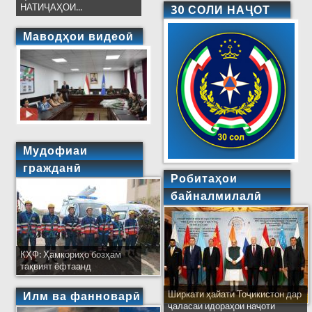
НАТИҶАҲОИ...
30 СОЛИ НАҶОТ
Маводҳои видеоӣ
Мудофиаи
гражданӣ
Робитаҳои
байналмилалӣ
КҲФ: Ҳамкориҳо бозҳам
тақвият ёфтаанд
Ширкати ҳайати Тоҷикистон дар
Илм ва фанноварӣ
ҷаласаи идораҳои наҷоти