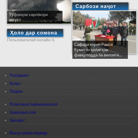
Сарбози наҷот
Тӯфонҳои харобкори
август
Ҳоло дар сомона
Пользователей онлайн: 0.
Сафари кории Раиси
Кумитаи ҳолатҳои
фавқулодда ба вилояти...
Роҳбарият
Қонун
Таърих
Робитаҳои байналмилалӣ
Ҳамоҳангсозӣ
Ҷасорат
Вазъи ҳавои кишвар