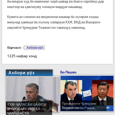
ба маҷрои худ бе мамониат ҷорӣ шавад ва боиси харобиҳо дар
киштзор ва ҳавлиҳову хонаҳои мардум нашавад.
Кумита аз сокинон ва меҳмонони кишвар бо эҳтиром хоҳиш
мекунад ҳамеша ба эълону хабарҳои КҲФ, ВКД ва Вазорати
нақлиёти Ҷумҳурии Тоҷикистон таваҷҷуҳ намоянд.
барчасп:
Ахбори рӯз
1225 нафар хонд
Ахбори рӯз
Бо Пешво
Президенти Ҷумҳурии
КҲФ: ҶАЛАСАИ ҲАЙАТИ
Тоҷикистон ба Раиси...
МУШОВАРА ОИД БА
ҶАМЪБАСТИ