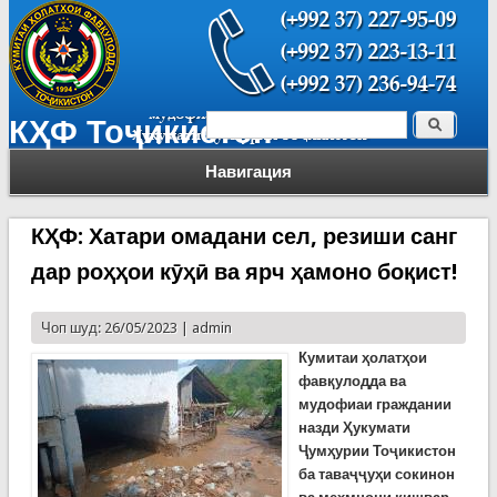
Поиск
КҲФ Тоҷикистон
Форма поиска
Навигация
КҲФ: Хатари омадани сел, резиши санг
дар роҳҳои кӯҳӣ ва ярч ҳамоно боқист!
Чоп шуд: 26/05/2023 |
admin
Кумитаи
ҳ
олат
ҳ
ои
фав
қ
улодда ва
мудофиаи граждании
назди
Ҳ
укумати
Ҷ
ум
ҳ
урии То
ҷ
икистон
ба тава
ҷҷуҳи
сокинон