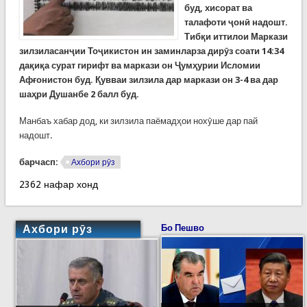
буд, хисорат ва
талафоти ҷонӣ надошт.
Тибқи иттилои Маркази
зилзиласанҷии Тоҷикистон ин заминларза дирӯз соати 14:34
дақиқа сурат гирифт ва маркази он Ҷумҳурии Исломии
Афғонистон буд. Қувваи зилзила дар маркази он 3-4 ва дар
шаҳри Душанбе 2 балл буд.
Манбаъ хабар дод, ки зилзила паёмадҳои нохӯше дар пай
надошт.
барчасп:
Ахбори рӯз
2362 нафар хонд
Ахбори рӯз
Бо Пешво