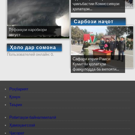
ҷамъбастии Комиссияҳои
ҳолатҳои...
Сарбози наҷот
Тӯфонҳои харобкори
август
Ҳоло дар сомона
Пользователей онлайн: 0.
Сафари кории Раиси
Кумитаи ҳолатҳои
фавқулодда ба вилояти...
Роҳбарият
Қонун
Таърих
Робитаҳои байналмилалӣ
Ҳамоҳангсозӣ
Ҷасорат