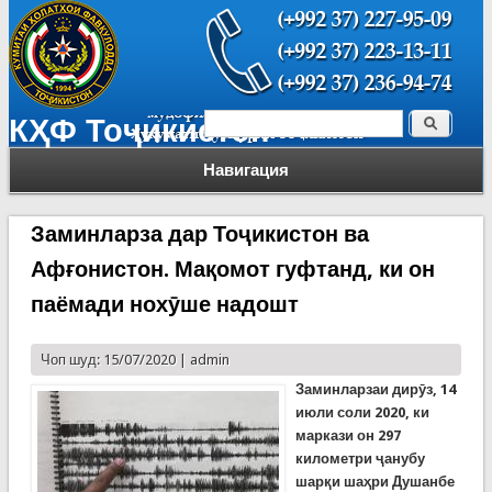
Поиск
КҲФ Тоҷикистон
Форма поиска
Навигация
Заминларза дар Тоҷикистон ва
Афғонистон. Мақомот гуфтанд, ки он
паёмади нохӯше надошт
Чоп шуд: 15/07/2020 |
admin
Заминларзаи дирӯз, 14
июли соли 2020, ки
маркази он 297
километри ҷанубу
шарқи шаҳри Душанбе