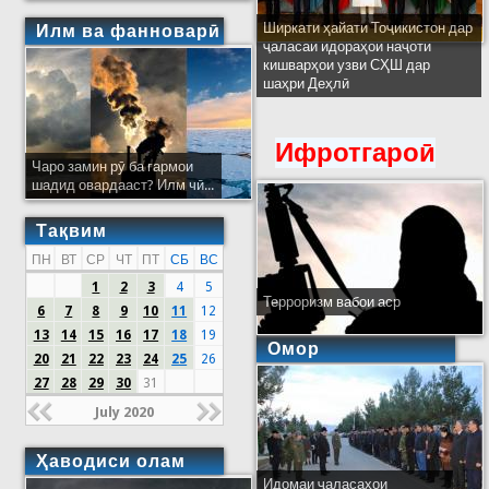
Ширкати ҳайати Тоҷикистон дар
Илм ва фанноварӣ
ҷаласаи идораҳои наҷоти
кишварҳои узви СҲШ дар
шаҳри Деҳлӣ
Ифротгароӣ
Чаро замин рӯ ба гармои
шадид овардааст? Илм чӣ...
Тақвим
ПН
ВТ
СР
ЧТ
ПТ
СБ
ВС
1
2
3
4
5
Терроризм вабои аср
6
7
8
9
10
11
12
13
14
15
16
17
18
19
Омор
20
21
22
23
24
25
26
27
28
29
30
31
July 2020
Ҳаводиси олам
Идомаи ҷаласаҳои