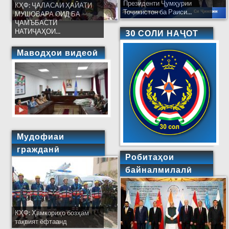
Президенти Ҷумҳурии
КҲФ: ҶАЛАСАИ ҲАЙАТИ
Тоҷикистон ба Раиси...
МУШОВАРА ОИД БА
ҶАМЪБАСТИ
НАТИҶАҲОИ...
30 СОЛИ НАҶОТ
Маводҳои видеоӣ
Мудофиаи
гражданӣ
Робитаҳои
байналмилалӣ
КҲФ: Ҳамкориҳо бозҳам
тақвият ёфтаанд