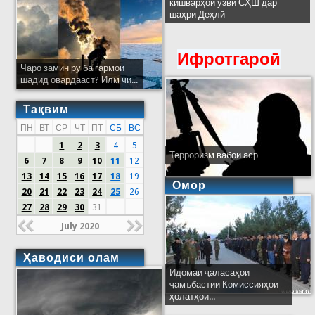
кишварҳои узви СҲШ дар
шаҳри Деҳлӣ
Ифротгароӣ
Чаро замин рӯ ба гармои
шадид овардааст? Илм чӣ...
Тақвим
ПН
ВТ
СР
ЧТ
ПТ
СБ
ВС
1
2
3
4
5
Терроризм вабои аср
6
7
8
9
10
11
12
13
14
15
16
17
18
19
Омор
20
21
22
23
24
25
26
27
28
29
30
31
July 2020
Ҳаводиси олам
Идомаи ҷаласаҳои
ҷамъбастии Комиссияҳои
ҳолатҳои...