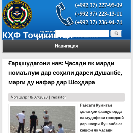
Поиск
КҲФ Тоҷикистон
Форма поиска
Навигация
Ғарқшудагони нав: Ҷасади як марди
номаълум дар соҳили дарёи Душанбе,
марги ду нафар дар Шоҳдара
Чоп шуд: 18/07/2020 |
redaktor
Раёсати
Кумитаи
ҳ
олат
ҳ
ои
фав
қ
улодда
ва
мудофиаи
граждан
ӣ
дар
ша
ҳ
ри Душанбе аз
кашфи як ҷасади