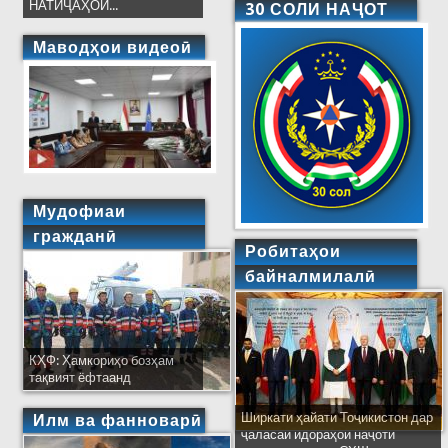
НАТИҶАҲОИ...
30 СОЛИ НАҶОТ
Маводҳои видеоӣ
Мудофиаи
гражданӣ
Робитаҳои
байналмилалӣ
КҲФ: Ҳамкориҳо бозҳам
тақвият ёфтаанд
Ширкати ҳайати Тоҷикистон дар
Илм ва фанноварӣ
ҷаласаи идораҳои наҷоти