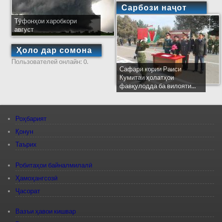
Сарбози наҷот
Тӯфонҳои харобкори
август
Ҳоло дар сомона
Пользователей онлайн: 0.
Сафари кории Раиси
Кумитаи ҳолатҳои
фавқулодда ба вилояти...
Роҳбарият
Қонун
Таърих
Робитаҳои байналмилалӣ
Ҳамоҳангсозӣ
Ҷасорат
Вазъи ҳавои кишвар