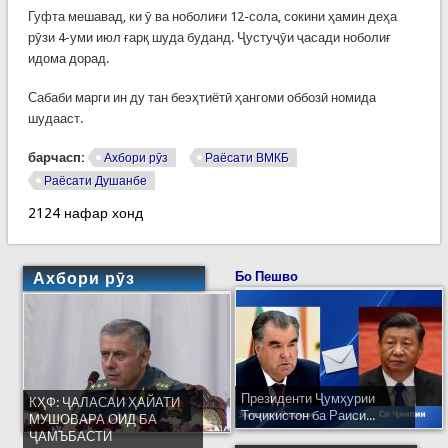
Гуфта мешавад, ки ӯ ва ноболиғи 12-сола, сокини ҳамин деҳа
рӯзи 4-уми июл ғарқ шуда буданд. Ҷустуҷӯи ҷасади ноболиғ
идома дорад.
Сабаби марги ин ду тан беэҳтиётӣ ҳангоми оббозӣ номида
шудааст.
барчасп:
Ахбори рӯз
Раёсати ВМКБ
Раёсати Душанбе
2124 нафар хонд
Ахбори рӯз
Бо Пешво
Президенти Ҷумҳурии
КҲФ: ҶАЛАСАИ ҲАЙАТИ
Тоҷикистон ба Раиси...
МУШОВАРА ОИД БА
ҶАМЪБАСТИ