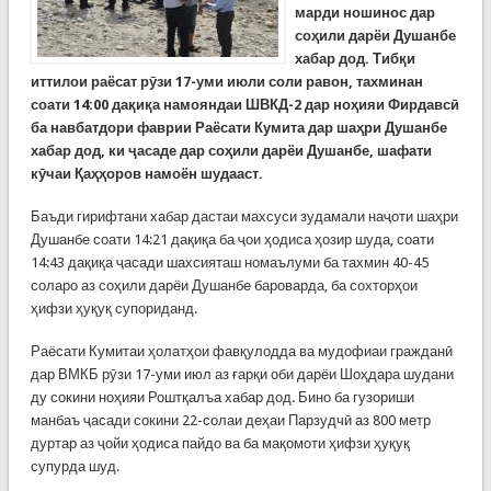
марди ношинос дар
соҳили дарёи Душанбе
хабар дод. Тибқи
иттилои раёсат рӯзи 17-уми июли соли равон, тахминан
соати 14:00 да
қ
и
қ
а намояндаи ШВКД-2 дар но
ҳ
ияи Фирдавс
ӣ
ба навбатдори фаврии Раёсати Кумита дар ша
ҳ
ри Душанбе
хабар дод, ки
ҷ
асаде дар со
ҳ
или дарёи Душанбе, шафати
к
ӯ
чаи
Қ
а
ҳҳ
оров намоён шудааст.
Баъди гирифтани хабар дастаи махсуси зудамали наҷоти шаҳри
Душанбе соати 14:21 дақиқа ба ҷои ҳодиса ҳозир шуда, соати
14:43 дақиқа ҷасади шахсияташ номаълуми ба тахмин 40-45
соларо аз соҳили дарёи Душанбе бароварда, ба сохторҳои
ҳифзи ҳуқуқ супориданд.
Раёсати Кумитаи ҳолатҳои фавқулодда ва мудофиаи гражданӣ
дар ВМКБ рӯзи 17-уми июл аз ғарқи оби дарёи Шоҳдара шудани
ду сокини ноҳияи Роштқалъа хабар дод. Бино ба гузориши
манбаъ ҷасади сокини 22-солаи деҳаи Парзудчӣ аз 800 метр
дуртар аз ҷойи ҳодиса пайдо ва ба мақомоти ҳифзи ҳуқуқ
супурда шуд.