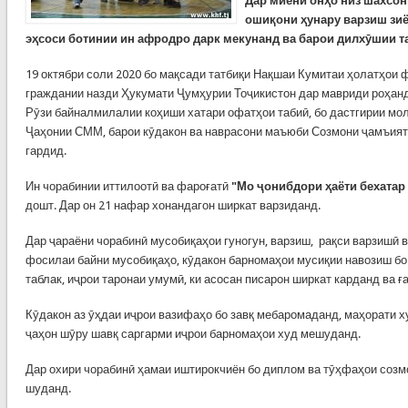
Дар миёни онҳо низ шахсо
ошиқони ҳунару варзиш зиё
эҳсоси ботинии ин афродро дарк мекунанд ва барои дилхӯшии т
19 октябри соли 2020 бо мақсади татбиқи Нақшаи Кумитаи ҳолатҳои
граждании назди Ҳукумати Ҷумҳурии Тоҷикистон дар мавриди роҳан
Рӯзи байналмилалии коҳиши хатари офатҳои табиӣ, бо дастгирии м
Ҷаҳонии СММ, барои кӯдакон ва наврасони маъюби Созмони ҷамъияти
гардид.
Ин чорабинии иттилоотӣ ва фароғатӣ
"Мо ҷонибдори ҳаёти бехатар 
дошт. Дар он 21 нафар хонандагон ширкат варзиданд.
Дар ҷараёни чорабинӣ мусобиқаҳои гуногун, варзиш, рақси варзишӣ в
фосилаи байни мусобиқаҳо, кӯдакон барномаҳои мусиқии навозиш бо 
таблак, иҷрои таронаи умумӣ, ки асосан писарон ширкат карданд ва ғ
Кӯдакон аз ӯҳдаи иҷрои вазифаҳо бо завқ мебаромаданд, маҳорати х
ҷаҳон шӯру шавқ саргарми иҷрои барномаҳои худ мешуданд.
Дар охири чорабинӣ ҳамаи иштирокчиён бо диплом ва тӯҳфаҳои соз
шуданд.