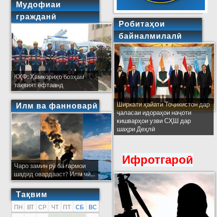
Мудофиаи
гражданӣ
Робитаҳои
байналмилалӣ
КҲФ: Ҳамкориҳо бозҳам
тақвият ёфтаанд
Ширкати ҳайати Тоҷикистон дар
Илм ва фанноварӣ
ҷаласаи идораҳои наҷоти
кишварҳои узви СҲШ дар
шаҳри Деҳлӣ
Ифротгароӣ
Чаро замин рӯ ба гармои
шадид овардааст? Илм чӣ...
Тақвим
ПН
ВТ
СР
ЧТ
ПТ
СБ
ВС