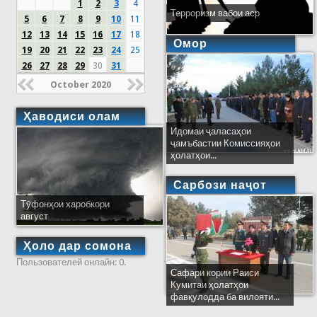
1
2
3
4
Терроризм вабои аср
5
6
7
8
9
10
11
12
13
14
15
16
17
18
Омор
19
20
21
22
23
24
25
26
27
28
29
30
31
October 2020
Ҳаводиси олам
Идомаи ҷаласаҳои
ҷамъбастии Комиссияҳои
ҳолатҳои...
Сарбози наҷот
Тӯфонҳои харобкори
август
Ҳоло дар сомона
Пользователей онлайн: 0.
Сафари кории Раиси
Кумитаи ҳолатҳои
фавқулодда ба вилояти...