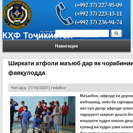
Поиск
КҲФ Тоҷикистон
Форма поиска
Навигация
Ширкати атфоли маъюб дар як чорабинии
фавқулодда
Чоп шуд: 21/10/2020 |
redaktor
Маъюбон, афроде ки дорои
мебошанд, ниёз ба сарпара
низ чун дигар афроди ҷомеа
тадорукот ширкат дошта бо
маҳорати худро нишон диҳа
кунанд ва худро узви коми