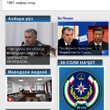
1881 нафар хонд
Ахбори рӯз
Бо Пешво
Президенти Ҷумҳурии
КҲФ: ҶАЛАСАИ ҲАЙАТИ
Тоҷикистон ба Раиси...
МУШОВАРА ОИД БА
ҶАМЪБАСТИ
НАТИҶАҲОИ...
30 СОЛИ НАҶОТ
Маводҳои видеоӣ