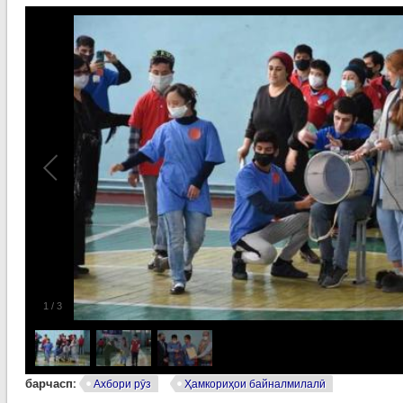
1
/
3
барчасп:
Ахбори рӯз
Ҳамкориҳои байналмилалӣ