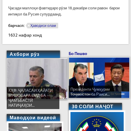
Ҷасади маллоҳи фавтидаро рӯзи 18 декабри соли равон барои
интиқол ба Русия супурдаанд.
барчасп:
Ҳаводиси олам
1632 нафар хонд
Ахбори рӯз
Бо Пешво
Президенти Ҷумҳурии
КҲФ: ҶАЛАСАИ ҲАЙАТИ
Тоҷикистон ба Раиси...
МУШОВАРА ОИД БА
ҶАМЪБАСТИ
НАТИҶАҲОИ...
30 СОЛИ НАҶОТ
Маводҳои видеоӣ