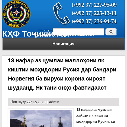
Поиск
КҲФ Тоҷикистон
Форма поиска
Навигация
18 нафар аз ҷумлаи маллоҳони як
киштии моҳидории Русия дар бандари
Норвегия ба вируси корона сироят
шудаанд. Як тани онҳо фавтидааст
Чоп шуд: 22/12/2020 |
admin
18 нафар аз ҷумлаи
ҳайати як киштии
моҳидории Русия, ки