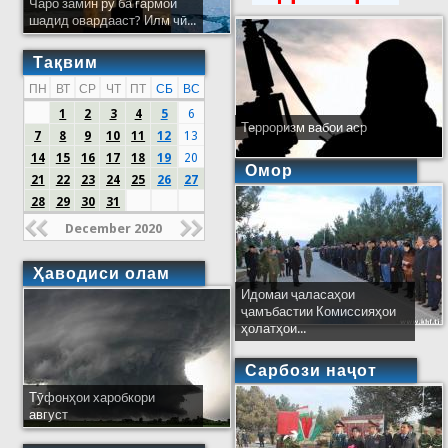
Чаро замин рӯ ба гармои
шадид овардааст? Илм чӣ...
Тақвим
ПН
ВТ
СР
ЧТ
ПТ
СБ
ВС
1
2
3
4
5
6
Терроризм вабои аср
7
8
9
10
11
12
13
14
15
16
17
18
19
20
Омор
21
22
23
24
25
26
27
28
29
30
31
December 2020
Ҳаводиси олам
Идомаи ҷаласаҳои
ҷамъбастии Комиссияҳои
ҳолатҳои...
Сарбози наҷот
Тӯфонҳои харобкори
август