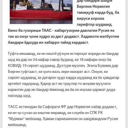
дар бандари шаҳри
Бергени Норвегия
таваққуф карда буд, ба
вируси корона
гирифтор шудаанд.
Бино ба гузориши
ТААС -
хабаргузории давлатии Русия як
тан аз онҳо ҷони худро аз даст додааст. Хадамоти матбуотии
бандари ёдшуда ин хабарро тайид кардааст.
Гуфта мешавад, ки ин киштӣ рӯзҳои истироҳат вориди ин бандар
шуд ва дар он 34 нафар савор буданд, ки 18 нафари онҳо ба
КОВИД-19 сироят шудаанд. Духтури муолиҷ Эгила Бувима дар
Берген гуфтааст, ки ҳоло вазъ зери назорат аст. Онҳое, ки
сироят шудаанд, аз дигарон ҷудо карда шудаанд ва бо ҳамдигар
иртибот надоранд. Қарор аст ин траулер то анҷоми муҳлати
карантин дар ин бандар бимонад ва ба он иҷозаи ҳаракат дода
нахоҳад шуд.
ТАСС истинодан ба Сафорати ФР дар Норвегия хабар додааст,
ки ин ҷо сухан аз киштие меравад, ки соҳиби он СПК РК
"Мурман" мебошад. Ҳамаи сарнишинони он шаҳрвандони Русия
мебошанд.