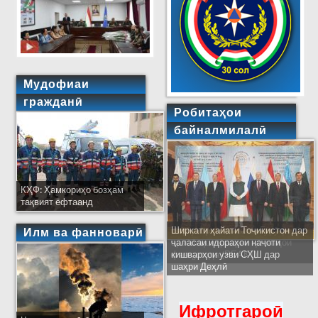
Мудофиаи
гражданӣ
Робитаҳои
байналмилалӣ
КҲФ: Ҳамкориҳо бозҳам
тақвият ёфтаанд
Ширкати ҳайати Тоҷикистон дар
Илм ва фанноварӣ
ҷаласаи идораҳои наҷоти
кишварҳои узви СҲШ дар
шаҳри Деҳлӣ
Ифротгароӣ