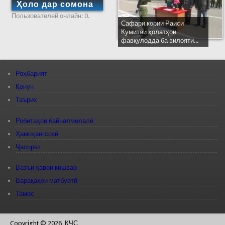
Ҳоло дар сомона
Пользователей онлайн: 0.
Сафари кории Раиси
Кумитаи ҳолатҳои
фавқулодда ба вилояти...
Роҳбарият
Қонун
Таърих
Робитаҳои байналмилалӣ
Ҳамоҳангсозӣ
Ҷасорат
Вазъи ҳавои кишвар
Варақаҳои матбуотӣ
Тамос
Copyright © 2026, КЧС