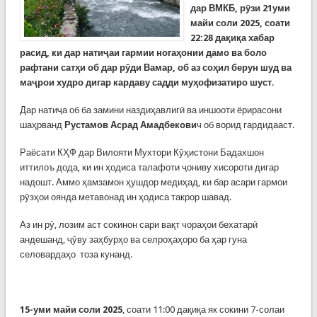
дар ВМКБ, рӯзи 21уми
майи соли 2025, соати
22:28 дақиқа хабар
расид, ки дар натиҷаи гармии ногаҳонии дамо ва боло
рафтани сатҳи об дар рӯди Вамар, об аз соҳил берун шуд ва
маҷрои худро дигар кардаву садди муҳофизатиро шуст
.
Дар натиҷа об ба замини наздиҳавлигӣ ва иншооти ёрирасони
шаҳрванд
Рустамов Асрад Амадбекови
ч об ворид гардидааст.
Раёсати КҲФ дар Вилояти Мухтори Кӯҳистони Бадахшон
иттилоъ дода, ки ин ҳодиса талафоти ҷониву хисороти дигар
надошт. Аммо ҳамзамон ҳушдор медиҳад, ки бар асари гармои
рӯзҳои оянда метавонад ин ҳодиса такрор шавад.
Аз ин рӯ, лозим аст сокинон сари вақт чораҳои бехатарӣ
андешанд, ҷӯву заҳбурҳо ва селроҳаҳоро ба ҳар гуна
селовардаҳо тоза кунанд.
15-уми майи соли 2025
, соати 11:00 дақиқа як сокини 7-солаи