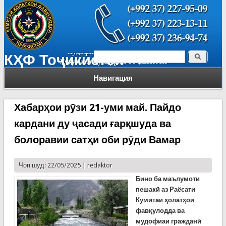
Поиск
КҲФ Тоҷикистон
Форма поиска
Навигация
Хабарҳои рӯзи 21-уми май. Пайдо
кардани ду ҷасади ғарқшуда ва
болоравии сатҳи оби рӯди Вамар
Чоп шуд: 22/05/2025 |
redaktor
Бино ба маълумоти
пешакӣ аз Раёсати
Кумитаи ҳолатҳои
фавқулодда ва
мудофиаи гражданӣ