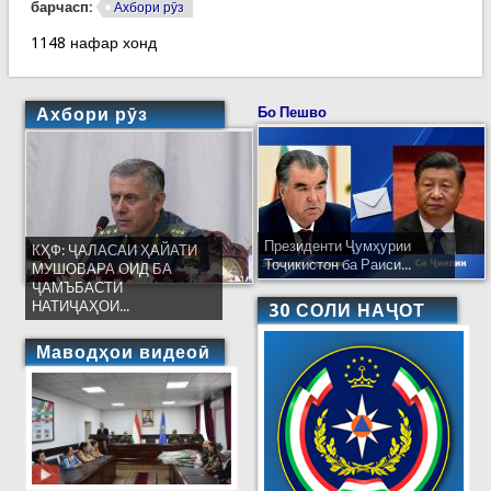
барчасп:
Ахбори рӯз
1148 нафар хонд
Ахбори рӯз
Бо Пешво
Президенти Ҷумҳурии
КҲФ: ҶАЛАСАИ ҲАЙАТИ
Тоҷикистон ба Раиси...
МУШОВАРА ОИД БА
ҶАМЪБАСТИ
НАТИҶАҲОИ...
30 СОЛИ НАҶОТ
Маводҳои видеоӣ