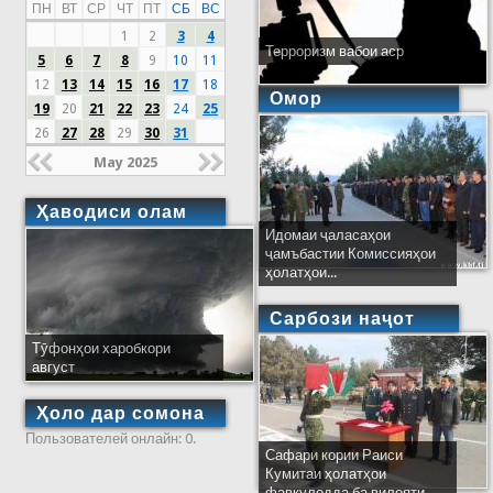
ПН
ВТ
СР
ЧТ
ПТ
СБ
ВС
1
2
3
4
Терроризм вабои аср
5
6
7
8
9
10
11
12
13
14
15
16
17
18
Омор
19
20
21
22
23
24
25
26
27
28
29
30
31
May 2025
Ҳаводиси олам
Идомаи ҷаласаҳои
ҷамъбастии Комиссияҳои
ҳолатҳои...
Сарбози наҷот
Тӯфонҳои харобкори
август
Ҳоло дар сомона
Пользователей онлайн: 0.
Сафари кории Раиси
Кумитаи ҳолатҳои
фавқулодда ба вилояти...