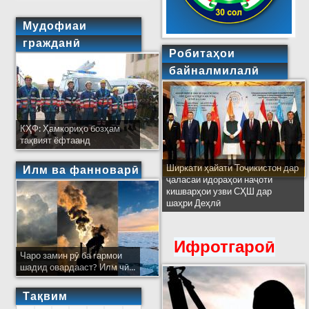
Мудофиаи
гражданӣ
Робитаҳои
байналмилалӣ
КҲФ: Ҳамкориҳо бозҳам
тақвият ёфтаанд
Ширкати ҳайати Тоҷикистон дар
Илм ва фанноварӣ
ҷаласаи идораҳои наҷоти
кишварҳои узви СҲШ дар
шаҳри Деҳлӣ
Ифротгароӣ
Чаро замин рӯ ба гармои
шадид овардааст? Илм чӣ...
Тақвим