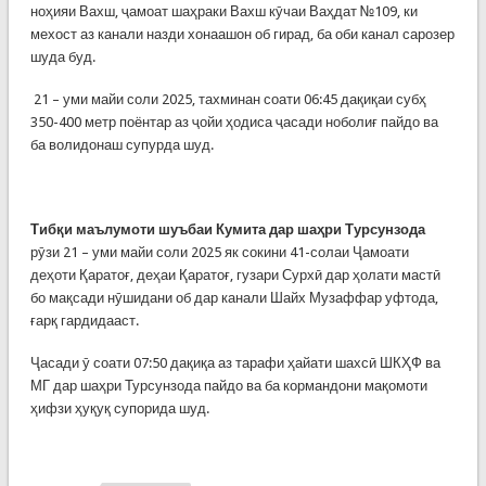
ноҳияи Вахш, ҷамоат шаҳраки Вахш кӯчаи Ваҳдат №109, ки
мехост аз канали назди хонаашон об гирад, ба оби канал сарозер
шуда буд.
21 – уми майи соли 2025, тахминан соати 06:45 дақиқаи субҳ
350-400 метр поёнтар аз ҷойи ҳодиса ҷасади ноболиғ пайдо ва
ба волидонаш супурда шуд.
Тибқи маълумоти шуъбаи Кумита дар шаҳри Турсунзода
рӯзи 21 – уми майи соли 2025 як сокини 41-солаи Ҷамоати
деҳоти Қаратоғ, деҳаи Қаратоғ, гузари Сурхӣ дар ҳолати мастӣ
бо мақсади нӯшидани об дар канали Шайх Музаффар уфтода,
ғарқ гардидааст.
Ҷасади ӯ соати 07:50 дақиқа аз тарафи ҳайати шахсӣ ШКҲФ ва
МГ дар шаҳри Турсунзода пайдо ва ба кормандони мақомоти
ҳифзи ҳуқуқ супорида шуд.