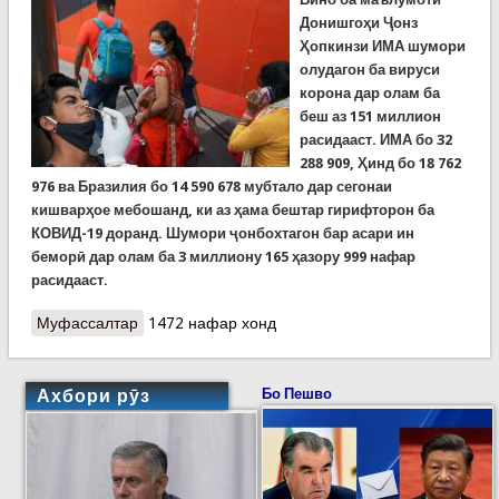
Донишго
ҳи Ҷонз
Ҳопкинзи ИМА шумори
олудагон ба вируси
корона дар олам ба
беш аз 151 миллион
расидааст. ИМА бо
32
288
909,
Ҳинд бо
18
762
976 ва Бразилия бо 14
590
678 мубтало дар сегонаи
кишвар
ҳое мебошанд, ки аз ҳама бештар гирифторон ба
КОВИД-19 доранд. Шумори ҷонбохтагон бар асари ин
беморӣ дар олам ба 3 миллиону 165 ҳазору 999 нафар
расидааст.
Муфассалтар
о COVID-19: 3 миллиону 165 ҳазору 999 куштаи
1472 нафар хонд
коронавирус дар олам
Ахбори рӯз
Бо Пешво