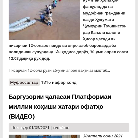
Кумитаи ҳолатҳои
фавқулодда ва
мудофиаи граждании
назди Ҳукумати
Ҷумҳурии Тоҷикистон
дар Канали калони
Ҳисор ҷасади як
писарчаи 12-соларо пайдо ва онро аз об бароварда ба
волидонаш супурданд. Ин ҳодиса дирӯз, 30-уми апрел соати
12:08 дақиқа рух дод.
Писарчаи 12-сола рӯзи 26-уми апрел вақти аз мактаб...
Муфассалтар
о Ҷасади писарбачаи 12-сола, ки чор рӯз пеш
1816 нафар хонд
дар Канали калони Ҳисор ғарқ шуда буд, пайдо
гардид
Баргузории ҷаласаи Платформаи
миллии коҳиши хатари офатҳо
(ВИДЕО)
Чоп шуд: 01/05/2021 |
redaktor
30 апрели соли 2021