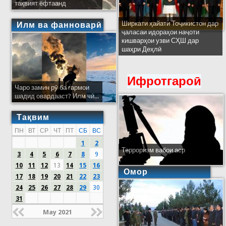
тақвият ёфтаанд
Ширкати ҳайати Тоҷикистон дар
Илм ва фанноварӣ
ҷаласаи идораҳои наҷоти
кишварҳои узви СҲШ дар
шаҳри Деҳлӣ
Ифротгароӣ
Чаро замин рӯ ба гармои
шадид овардааст? Илм чӣ...
Тақвим
ПН
ВТ
СР
ЧТ
ПТ
СБ
ВС
1
2
Терроризм вабои аср
3
4
5
6
7
8
9
10
11
12
13
14
15
16
Омор
17
18
19
20
21
22
23
24
25
26
27
28
29
30
31
May 2021