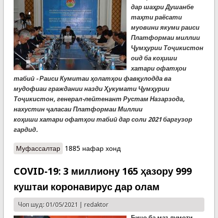
дар шаҳри Душанбе
таҳти раёсати
муовини якуми раиси
Платформаи миллии
Ҷумҳурии Тоҷикистон
оид ба
коҳиши
хатари
офатҳои
табиӣ - Раиси Кумитаи ҳолатҳои фавқулодда ва
мудофиаи граждании назди Ҳукумати Ҷумҳурии
Тоҷикистон, генерал-лейтенант Рустам Назарзода,
нахустин ҷаласаи Платформаи Миллии
ко
ҳиши
хатар
и
офатҳои табиӣ дар соли 2021 баргузор
гардид.
Муфассалтар
о Баргузории ҷаласаи Платформаи миллии
1885 нафар хонд
коҳиши хатари офатҳо (ВИДЕО)
COVID-19: 3 миллиону 165 ҳазору 999
куштаи коронавирус дар олам
Чоп шуд: 01/05/2021 |
redaktor
Бино ба маълумоти