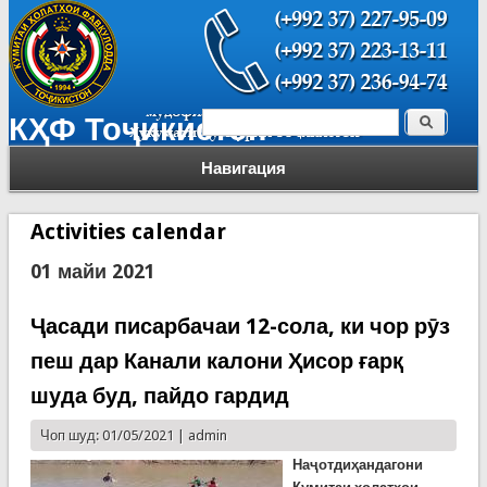
Поиск
КҲФ Тоҷикистон
Форма поиска
Навигация
Activities calendar
01 майи 2021
Ҷасади писарбачаи 12-сола, ки чор рӯз
пеш дар Канали калони Ҳисор ғарқ
шуда буд, пайдо гардид
Чоп шуд: 01/05/2021 |
admin
Наҷотдиҳандагони