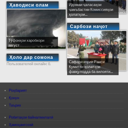
Ҳаводиси олам
Идомаи ҷаласаҳои
ҷамъбастии Комиссияҳои
ҳолатҳои...
Сарбози наҷот
Тӯфонҳои харобкори
август
Ҳоло дар сомона
Сафари кории Раиси
Пользователей онлайн: 0.
Кумитаи ҳолатҳои
фавқулодда ба вилояти...
Роҳбарият
Қонун
Таърих
Робитаҳои байналмилалӣ
Ҳамоҳангсозӣ