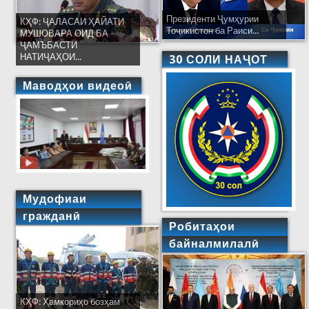
Президенти Ҷумҳурии
КҲФ: ҶАЛАСАИ ҲАЙАТИ
Тоҷикистон ба Раиси...
МУШОВАРА ОИД БА
ҶАМЪБАСТИ
НАТИҶАҲОИ...
30 СОЛИ НАҶОТ
Маводҳои видеоӣ
Мудофиаи
гражданӣ
Робитаҳои
байналмилалӣ
КҲФ: Ҳамкориҳо бозҳам