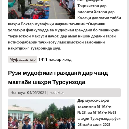
Тоҷикистон дар
вилояти Хатлон дар
Колеҷи давлатии тибби
шаҳри Бохтар мувофиқи нақшаи таълимӣ “Омузиши
ҳолатҳои фавқулодда ва мудофиаи гражданӣ бо пешниҳоди
таҷҳизотҳои махсуси наҷот, дар амал нишон додани тарзи
истифодабарии
таҷҳизоту лавозимотҳои замонавии
наҷотдиҳи” гузаронида шуд.
Муфассалтар
о Дарсҳои омӯзишӣ дар Хатлон
1411 нафар хонд
Рӯзи мудофиаи гражданӣ дар чанд
мактаби шаҳри Турсунзода
Чоп шуд: 04/05/2021 |
redaktor
Дар муассисаҳои
таълимии МТМУ-и
№23, ва МТМУ-и №68
шаҳри Турсунзода рӯзи
03 майи соли 2021