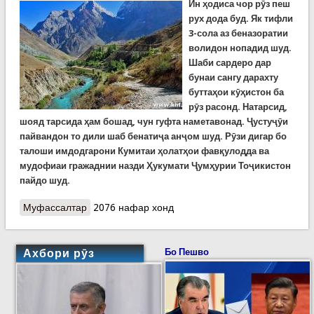
Ин ҳодиса чор рӯз пеш
рух дода буд. Як тифли
3-сола аз беназоратии
волидон нопадид шуд.
Шаби сардеро дар
бунаи сангу дарахту
буттаҳои кӯҳистон ба
рӯз расонд. Натарсид,
шояд тарсида ҳам бошад, чун гуфта наметавонад. Ҷустуҷӯи
пайвандон то дили шаб бенатиҷа анҷом шуд. Рӯзи дигар бо
талоши имдодгарони Кумитаи ҳолатҳои фавқулодда ва
мудофиаи гражаднии назди Ҳукумати Ҷумҳурии Тоҷикистон
пайдо шуд.
Муфассалтар
о Тифли сесолае, ки бо гуноҳи волидон нопадид
2076 нафар хонд
шуда буд, шаби сардеро дар оғӯши сахраҳо ба
сар бурду зинда монд
Ахбори рӯз
Бо Пешво