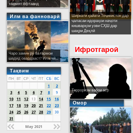
тақвият ёфтаанд
Ширкати ҳайати Тоҷикистон дар
Илм ва фанноварӣ
ҷаласаи идораҳои наҷоти
кишварҳои узви СҲШ дар
шаҳри Деҳлӣ
Ифротгароӣ
Чаро замин рӯ ба гармои
шадид овардааст? Илм чӣ...
Тақвим
ПН
ВТ
СР
ЧТ
ПТ
СБ
ВС
1
2
Терроризм вабои аср
3
4
5
6
7
8
9
10
11
12
13
14
15
16
Омор
17
18
19
20
21
22
23
24
25
26
27
28
29
30
31
May 2021