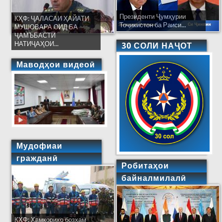
Президенти Ҷумҳурии
КҲФ: ҶАЛАСАИ ҲАЙАТИ
Тоҷикистон ба Раиси...
МУШОВАРА ОИД БА
ҶАМЪБАСТИ
НАТИҶАҲОИ...
30 СОЛИ НАҶОТ
Маводҳои видеоӣ
Мудофиаи
гражданӣ
Робитаҳои
байналмилалӣ
КҲФ: Ҳамкориҳо бозҳам