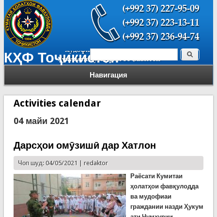
Поиск
КҲФ Тоҷикистон
Форма поиска
Навигация
Activities calendar
04 майи 2021
Дарсҳои омӯзишӣ дар Хатлон
Чоп шуд: 04/05/2021 |
redaktor
Раёсати Кумитаи
ҳолатҳои фавқулодда
ва мудофиаи
граждании назди Ҳукум
ати Ҷумҳурии