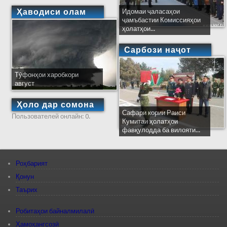
Ҳаводиси олам
Идомаи ҷаласаҳои
ҷамъбастии Комиссияҳои
ҳолатҳои...
Сарбози наҷот
Тӯфонҳои харобкори
август
Ҳоло дар сомона
Сафари кории Раиси
Пользователей онлайн: 0.
Кумитаи ҳолатҳои
фавқулодда ба вилояти...
Роҳбарият
Қонун
Таърих
Робитаҳои байналмилалӣ
Ҳамоҳангсозӣ