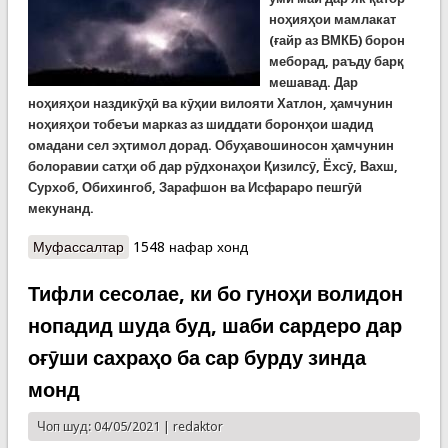
ноҳияҳои мамлакат
(ғайр аз ВМКБ) борон
меборад, раъду барқ
мешавад. Дар
ноҳияҳои наздикӯҳӣ ва кӯҳии вилояти Хатлон, ҳамчунин
ноҳияҳои тобеъи марказ аз шиддати боронҳои шадид
омадани сел эҳтимол дорад. Обуҳавошиносон ҳамчунин
болоравии сатҳи об дар рӯдхонаҳои Қизилсӯ, Ёхсӯ, Вахш,
Сурхоб, Обихингоб, Зарафшон ва Исфараро пешгӯӣ
мекунанд.
Муфассалтар
о Ҳушдори Кумитаи ҳолатҳои фавқулодда аз
1548 нафар хонд
боронҳои шадид ва раъду барқ дар кишвар
Тифли сесолае, ки бо гуноҳи волидон
нопадид шуда буд, шаби сардеро дар
оғӯши сахраҳо ба сар бурду зинда
монд
Чоп шуд: 04/05/2021 |
redaktor