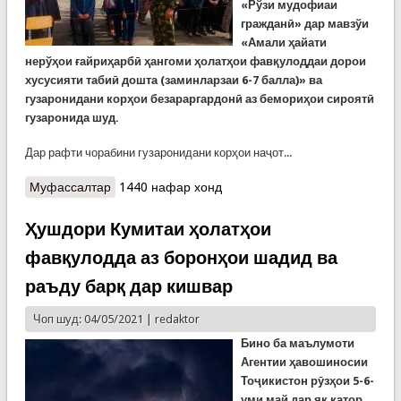
«Рўзи мудофиаи
гражданӣ» дар мавзўи
«Амали ҳайати
нерўҳои ғайриҳарбӣ ҳангоми ҳолатҳои фавқулоддаи дорои
хусусияти табиӣ дошта (заминларзаи 6-7 балла)» ва
гузаронидани корҳои безараргардонӣ аз бемориҳои сироятӣ
гузаронида шуд.
Дар рафти чорабини гузаронидани корҳои наҷот...
Муфассалтар
о Рӯзи мудофиаи гражданӣ дар чанд мактаби
1440 нафар хонд
шаҳри Турсунзода
Ҳушдори Кумитаи ҳолатҳои
фавқулодда аз боронҳои шадид ва
раъду барқ дар кишвар
Чоп шуд: 04/05/2021 |
redaktor
Бино ба маълумоти
Агентии ҳавошиносии
Тоҷикистон рӯзҳои 5-6-
уми май дар як қатор