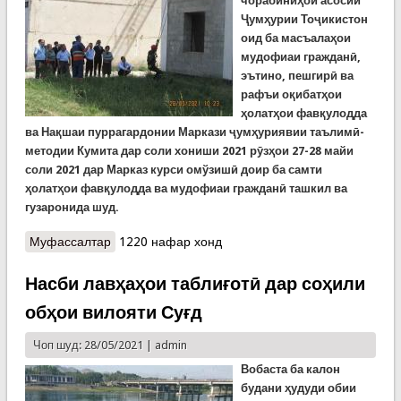
чорабиниҳои асосии
Ҷумҳурии Тоҷикистон
оид ба масъалаҳои
мудофиаи гражданӣ,
эътино, пешгирӣ ва
рафъи оқибатҳои
ҳолатҳои фавқулодда
ва Нақшаи пуррагардонии Маркази ҷумҳуриявии таълимӣ-
методии Кумита дар соли хониши 2021 рӯзҳои 27-28 майи
соли 2021 дар Марказ курси омўзишӣ доир ба самти
ҳолатҳои фавқулодда ва мудофиаи гражданӣ ташкил ва
гузаронида шуд.
Муфассалтар
о Анҷоми давраи омӯзишии самтҳои ҳалатҳои
1220 нафар хонд
фавқулодда ва мудофиаи гражданӣ
Насби лавҳаҳои таблиғотӣ дар соҳили
обҳои вилояти Суғд
Чоп шуд: 28/05/2021 |
admin
Вобаста ба калон
будани ҳудуди обии