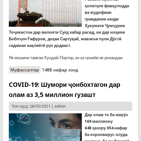
ҳолатҳои фавқулодда
ва мудофиаи
граждании назди
Ҳукумати Ҷумҳурии
Тоҷикистон дар вилояти Суғд хабар расид, ки дар но
ҳ
ияи
Б
обоҷон
Ғ
афуров
, де
ҳ
аи
Сарту
қ
ай
,
мавзеъи
пули
Дӯст
ӣ
садамаи на
қ
лиётӣ рух
додааст.
Як мошини тамғаи Хундай-Портер, ки аз ҷониби як ронандаи
Муфассалтар
о Бархӯрди ду мошин дар ноҳияи Ғафуров. Як
1488 нафар хонд
ронанда маҷрӯҳ шуд
COVID-19: Шумори ҷонбохтагон дар
олам аз 3,5 миллион гузашт
Чоп шуд: 28/05/2021 |
admin
Дар олам то ба имрӯз
169
миллиону
648
ҳазору
054
нафар
ба коронвирус олуда