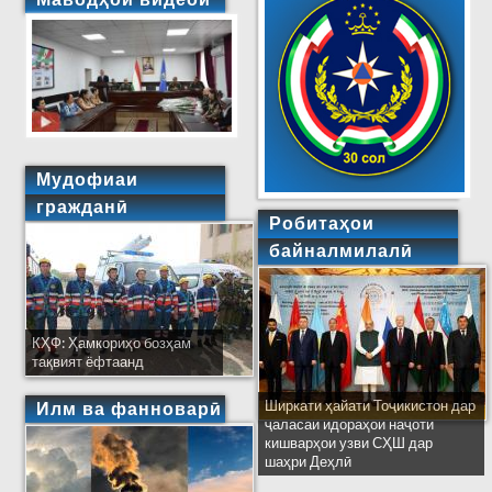
Мудофиаи
гражданӣ
Робитаҳои
байналмилалӣ
КҲФ: Ҳамкориҳо бозҳам
тақвият ёфтаанд
Ширкати ҳайати Тоҷикистон дар
Илм ва фанноварӣ
ҷаласаи идораҳои наҷоти
кишварҳои узви СҲШ дар
шаҳри Деҳлӣ