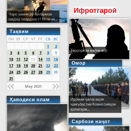
Ифротгароӣ
Чаро замин рӯ ба гармои
шадид овардааст? Илм чӣ...
Тақвим
ПН
ВТ
СР
ЧТ
ПТ
СБ
ВС
1
2
Терроризм вабои аср
3
4
5
6
7
8
9
10
11
12
13
14
15
16
Омор
17
18
19
20
21
22
23
24
25
26
27
28
29
30
31
May 2021
Ҳаводиси олам
Идомаи ҷаласаҳои
ҷамъбастии Комиссияҳои
ҳолатҳои...
Сарбози наҷот