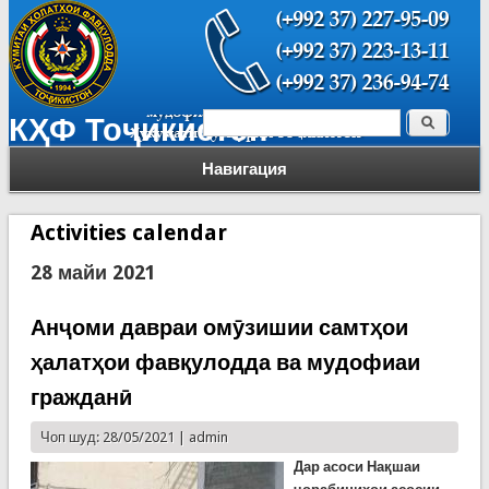
Поиск
КҲФ Тоҷикистон
Форма поиска
Навигация
Activities calendar
28 майи 2021
Анҷоми давраи омӯзишии самтҳои
ҳалатҳои фавқулодда ва мудофиаи
гражданӣ
Чоп шуд: 28/05/2021 |
admin
Дар асоси Нақшаи