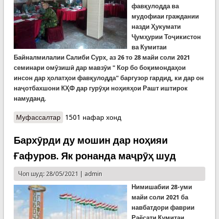
фавқулодда ва
мудофиаи граждании
назди Ҳукумати
Ҷумҳурии Тоҷикистон
ва Кумитаи
Байналмилалии Салиби Сурх, аз 26 то 28 майи соли 2021
семинари омӯзишӣ дар мавзӯи " Кор бо боқимондаҳои
инсон дар ҳолатҳои фавқулодда"
баргузор гардид, ки дар он
наҷотбахшони КҲФ дар гурӯҳи ноҳияҳои Рашт иштирок
намуданд.
Муфассалтар
о Семинари омӯзишӣ барои наҷотдиҳандагони
1501 нафар хонд
минтақаи Рашт
Бархӯрди ду мошин дар ноҳияи
Ғафуров. Як ронанда маҷрӯҳ шуд
Чоп шуд: 28/05/2021 |
admin
Нимишабии 28-уми
майи соли 2021 ба
навбатдори
фаврии
Раёсати Кумитаи