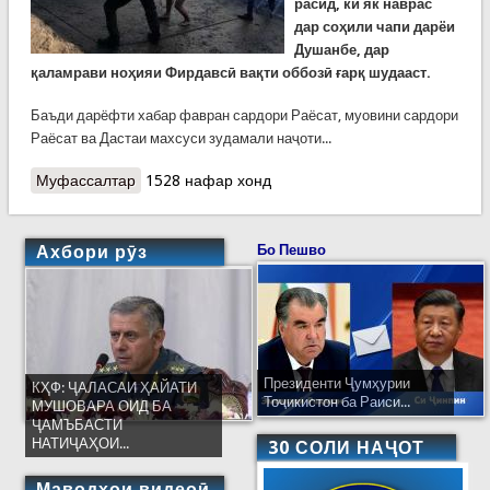
расид, ки як наврас
дар соҳили чапи дарёи
Душанбе, дар
қаламрави ноҳияи Фирдавсӣ вақти оббозӣ ғарқ шудааст.
Баъди дарёфти хабар фавран сардори Раёсат, муовини сардори
Раёсат ва Дастаи махсуси зудамали наҷоти...
Муфассалтар
о Наҷоти писари 16-сола дар рӯди Душанбе.
1528 нафар хонд
Оббозӣ мекард, ки ғарқ шуд
Ахбори рӯз
Бо Пешво
Президенти Ҷумҳурии
КҲФ: ҶАЛАСАИ ҲАЙАТИ
Тоҷикистон ба Раиси...
МУШОВАРА ОИД БА
ҶАМЪБАСТИ
НАТИҶАҲОИ...
30 СОЛИ НАҶОТ
Маводҳои видеоӣ