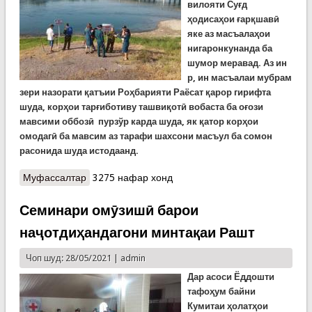
вилояти Суғд
ҳодисаҳои ғарқшавӣ
яке аз масъалаҳои
нигаронкунанда ба
шумор меравад.
Аз ин
р
,
ин масъалаи мубрам
зери назорати қатъии Роҳбарияти Раёсат қарор гирифта
шуда, корҳои тарғиботиву ташвиқотӣ вобаста ба оғози
мавсими оббозӣ пурзўр карда шуда, як қатор корҳои
омодагӣ ба мавсим аз тарафи шахсони масъул ба сомон
расонида шуда истодаанд.
Муфассалтар
о Насби лавҳаҳои таблиғотӣ дар соҳили обҳои
3275 нафар хонд
вилояти Суғд
Семинари омӯзишӣ барои
наҷотдиҳандагони минтақаи Рашт
Чоп шуд: 28/05/2021 |
admin
Дар асоси Ёддошти
тафоҳум байни
Кумитаи ҳолатҳои