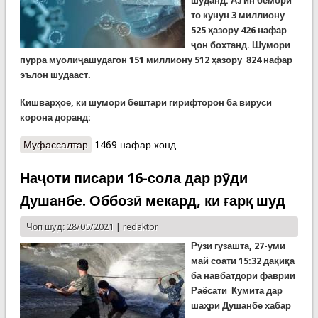
шуданд. Аз ин беморӣ
то кунун
3 миллиону
525 ҳазору 426
нафар
ҷон бохтанд. Шумори
пурра муолиҷашудагон
151
миллиону
512
ҳазору
824
нафар
эълон шудааст.
Кишварҳое, ки шумори бештари гирифторон ба вируси
корона доранд:
Муфассалтар
о COVID-19: Шумори ҷонбохтагон дар олам аз
1469 нафар хонд
3,5 миллион гузашт
Наҷоти писари 16-сола дар рӯди
Душанбе. Оббозӣ мекард, ки ғарқ шуд
Чоп шуд: 28/05/2021 |
redaktor
Рӯзи гузашта, 27-уми
май соати 15:32 дақиқа
ба навбатдори фаврии
Раёсати Кумита дар
ша
ҳ
ри
Душанбе
хабар