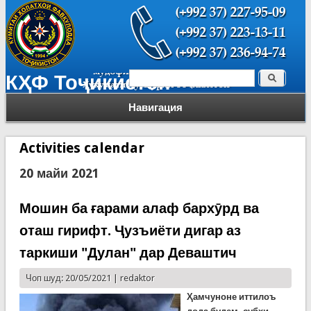
Поиск
КҲФ Тоҷикистон
Форма поиска
Навигация
Activities calendar
20 майи 2021
Мошин ба ғарами алаф бархӯрд ва
оташ гирифт. Ҷузъиёти дигар аз
таркиши "Дулан" дар Деваштич
Чоп шуд: 20/05/2021 |
redaktor
Ҳамчуноне иттилоъ