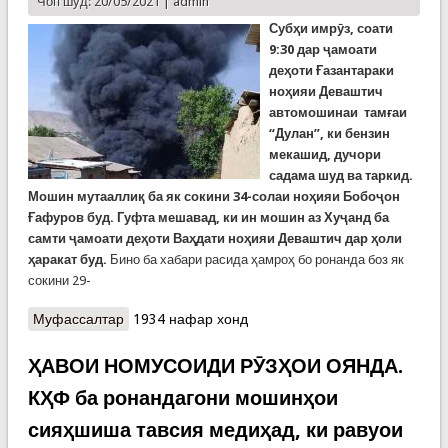
Чоп шуд: 20/05/2021 |
admin
Субҳи имрӯз, соати
9:30 дар ҷамоати
деҳоти Ғазантараки
ноҳияи Деваштич
автомошинаи
тамғаи
“
Дулан
”, ки бензин
мекашид, дучори
садама шуд ва таркид.
Мошин мутааллиқ ба як сокини 34-солаи ноҳияи Бобоҷон
Ғафуров буд. Гуфта мешавад, ки ин мошин аз Хуҷанд ба
самти ҷамоати деҳоти Ваҳдати ноҳияи Деваштич дар ҳоли
ҳаракат буд.
Бино ба хабари расида ҳамроҳ бо ронанда боз як
сокини 29-
Муфассалтар
о ФАВРӢ: Таркиши мошини тамғаи “Дулан” дар
1934 нафар хонд
роҳи ноҳияи Деваштич. Ронанда ва мусофир
дар беморхона бистарӣ шуданд
ҲАВОИ НОМУСОИДИ РӮЗҲОИ ОЯНДА.
КҲФ ба ронандагони мошинҳои
сияҳшиша тавсия медиҳад, ки равуои