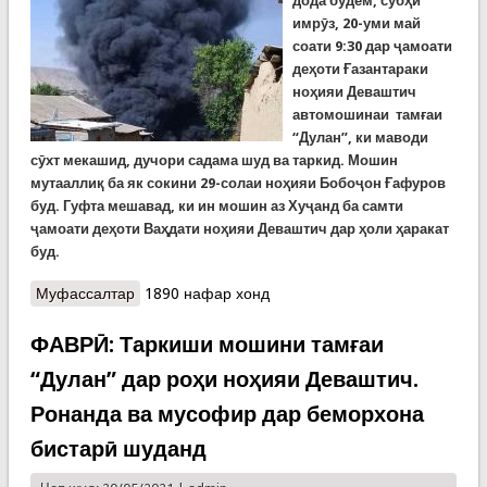
дода будем, субҳи
имрӯз, 20-уми май
соати 9:30 дар ҷамоати
деҳоти Ғазантараки
ноҳияи Деваштич
автомошинаи тамғаи
“Дулан”, ки маводи
сӯхт мекашид, дучори садама шуд ва таркид. Мошин
мутааллиқ ба як сокини 29-солаи ноҳияи Бобоҷон Ғафуров
буд. Гуфта мешавад, ки ин мошин аз Хуҷанд ба самти
ҷамоати деҳоти Ваҳдати ноҳияи Деваштич дар ҳоли ҳаракат
буд.
Муфассалтар
о Мошин ба ғарами алаф бархӯрд ва оташ
1890 нафар хонд
гирифт. Ҷузъиёти дигар аз таркиши "Дулан" дар
Деваштич
ФАВРӢ: Таркиши мошини тамғаи
“Дулан” дар роҳи ноҳияи Деваштич.
Ронанда ва мусофир дар беморхона
бистарӣ шуданд