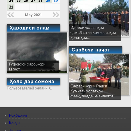
24
25
26
27
28
29
30
31
May 2021
Ҳаводиси олам
Идомаи ҷаласаҳои
ҷамъбастии Комиссияҳои
ҳолатҳои...
Сарбози наҷот
Тӯфонҳои харобкори
август
Ҳоло дар сомона
Сафари кории Раиси
Пользователей онлайн: 0.
Кумитаи ҳолатҳои
фавқулодда ба вилояти...
Роҳбарият
Қонун
Таърих