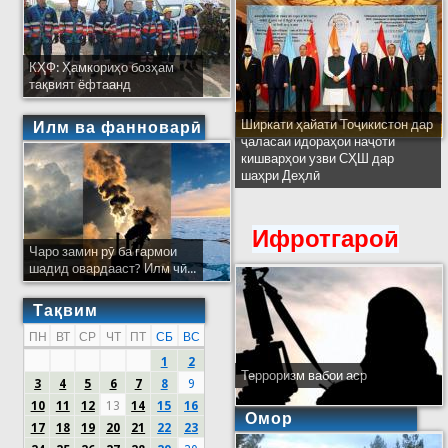
КҲФ: Ҳамкориҳо бозҳам
тақвият ёфтаанд
Ширкати ҳайати Тоҷикистон дар
Илм ва фанноварӣ
ҷаласаи идораҳои наҷоти
кишварҳои узви СҲШ дар
шаҳри Деҳлӣ
Ифротгароӣ
Чаро замин рӯ ба гармои
шадид овардааст? Илм чӣ...
Тақвим
ПН
ВТ
СР
ЧТ
ПТ
СБ
ВС
1
2
Терроризм вабои аср
3
4
5
6
7
8
9
10
11
12
13
14
15
16
Омор
17
18
19
20
21
22
23