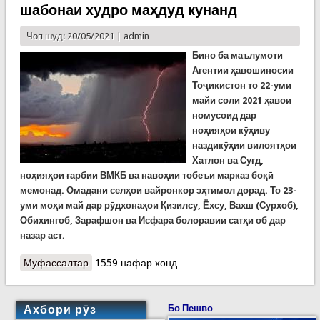
шабонаи худро маҳдуд кунанд
Чоп шуд: 20/05/2021 |
admin
Бино ба маълумоти
Агентии ҳавошиносии
Тоҷикистон то 22-уми
майи соли 2021 ҳавои
номусоид дар
ноҳияҳои кӯҳиву
наздикӯҳии вилоятҳои
Хатлон ва Суғд,
ноҳияҳои ғарбии ВМКБ ва навоҳии тобеъи марказ боқӣ
мемонад. Омадани селҳои вайронкор эҳтимол дорад. То 23-
уми моҳи май дар рӯдхонаҳои Қизилсу, Ёхсу, Вахш (Сурхоб),
Обихингоб, Зарафшон ва Исфара болоравии сатҳи об дар
назар аст.
Муфассалтар
о ҲАВОИ НОМУСОИДИ РӮЗҲОИ ОЯНДА. КҲФ
1559 нафар хонд
ба ронандагони мошинҳои сияҳшиша тавсия
медиҳад, ки равуои шабонаи худро маҳдуд
кунанд
Ахбори рӯз
Бо Пешво