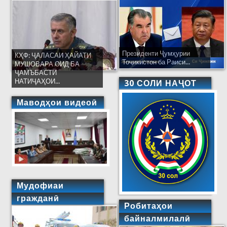
Президенти Ҷумҳурии
КҲФ: ҶАЛАСАИ ҲАЙАТИ
Тоҷикистон ба Раиси...
МУШОВАРА ОИД БА
ҶАМЪБАСТИ
НАТИҶАҲОИ...
30 СОЛИ НАҶОТ
Маводҳои видеоӣ
Мудофиаи
гражданӣ
Робитаҳои
байналмилалӣ