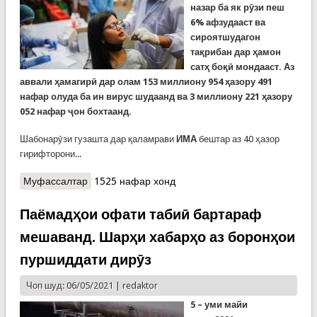
назар ба як рӯзи пеш
6% афзудааст ва
сироятшудагон
тақрибан дар ҳамон
сатҳ боқӣ мондааст. Аз
аввали ҳамагирӣ дар олам 153 миллиону 954 ҳазору 491
нафар олуда ба ин вирус шудаанд ва 3 миллиону 221 ҳазору
052 нафар ҷон бохтаанд.
Шабонарӯзи гузашта дар қаламрави
ИМА
бештар аз 40 ҳазор
гирифторони...
Муфассалтар
о COVID-19: Марги 4 ҳазор нафар дар як рӯз дар
1525 нафар хонд
Ҳинд
Паёмадҳои офати табиӣ бартараф
мешаванд. Шарҳи хабарҳо аз боронҳои
пуршиддати дирӯз
Чоп шуд: 06/05/2021 |
redaktor
5
– уми майи