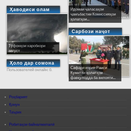
Ҳаводиси олам
Идомаи ҷаласаҳои
ҷамъбастии Комиссияҳои
ҳолатҳои...
Сарбози наҷот
Тӯфонҳои харобкори
август
Ҳоло дар сомона
Сафари кории Раиси
Пользователей онлайн: 0.
Кумитаи ҳолатҳои
фавқулодда ба вилояти...
Роҳбарият
Қонун
Таърих
Робитаҳои байналмилалӣ