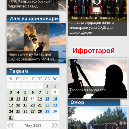
КҲФ: Ҳамкориҳо бозҳам
тақвият ёфтаанд
Ширкати ҳайати Тоҷикистон дар
Илм ва фанноварӣ
ҷаласаи идораҳои наҷоти
кишварҳои узви СҲШ дар
шаҳри Деҳлӣ
Ифротгароӣ
Чаро замин рӯ ба гармои
шадид овардааст? Илм чӣ...
Тақвим
ПН
ВТ
СР
ЧТ
ПТ
СБ
ВС
1
2
Терроризм вабои аср
3
4
5
6
7
8
9
10
11
12
13
14
15
16
Омор
17
18
19
20
21
22
23
24
25
26
27
28
29
30
31
May 2021