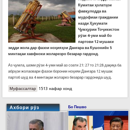
Кумитаи ҳолатҳои
фавқулодда ва
мудофиаи граждании
назди Ҳукумати
Ҷумҳурии Тоҷикистон
рӯзи 4-уми май бо
партови 12 мушаки
зидди жола дар фазои ноҳияҳои Данғара ва Кушониён 5
минтақаи хавфноки жоларезро безарар гардонд
.
Аз ҷумла, шоми рӯзи 4-уми май аз соати 21: 27 то 21:28 дақиқа ба
абрҳои жолаовари фазои боронии ноҳияи Данғара 12 мушак
партоб шуд ва 4 минтақаи жоларез безарар гардонида шуд.
Муфассалтар
о Партоби 12 мушаки зидди жола дар фазои
1513 нафар хонд
боронии ноҳияҳои Данғара ва Кушониён
Ахбори рӯз
Бо Пешво