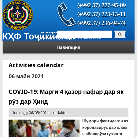
Поиск
КҲФ Тоҷикистон
Форма поиска
Навигация
Activities calendar
06 майи 2021
COVID-19: Марги 4 ҳазор нафар дар як
рӯз дар Ҳинд
Чоп шуд: 06/05/2021 |
redaktor
Шумори фавтидагон аз
коронавирус дар олам
шабонарӯзи гузашта