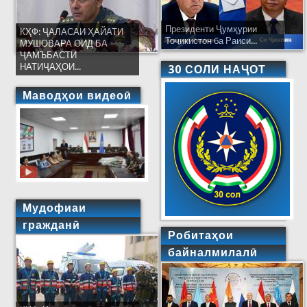
Президенти Ҷумҳурии
КҲФ: ҶАЛАСАИ ҲАЙАТИ
Тоҷикистон ба Раиси...
МУШОВАРА ОИД БА
ҶАМЪБАСТИ
НАТИҶАҲОИ...
30 СОЛИ НАҶОТ
Маводҳои видеоӣ
Мудофиаи
гражданӣ
Робитаҳои
байналмилалӣ