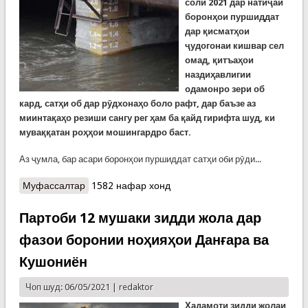
соли
2021
дар натиҷаи
боронҳои пуршиддат
дар қисматҳои
ҷудогонаи кишвар сел
омад, қитъаҳои
наздиҳавлигии
одамонро зери об
кард, сатҳи об дар рӯдхонаҳо боло рафт, дар баъзе аз
миинтақаҳо резиши сангу рег ҳам ба қайд гирифта шуд, ки
муваққатан роҳҳои мошингардро баст.
Аз ҷумла, бар асари боронҳои пуршиддат сатҳи оби рӯди...
Муфассалтар
о Паёмадҳои офати табиӣ бартараф мешаванд.
1582 нафар хонд
Шарҳи хабарҳо аз боронҳои пуршиддати дирӯз
Партоби 12 мушаки зидди жола дар
фазои боронии ноҳияҳои Данғара ва
Кушониён
Чоп шуд: 06/05/2021 |
redaktor
Хадамоти зидди жолаи