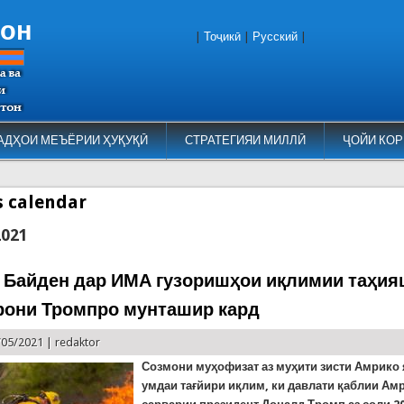
тон
|
Тоҷикӣ
|
Русский
|
АДҲОИ МЕЪЁРИИ ҲУҚУҚӢ
СТРАТЕГИЯИ МИЛЛӢ
ҶОЙИ КОР
es calendar
2021
 Байден дар ИМА гузоришҳои иқлимии таҳи
рони Тромпро мунташир кард
/05/2021 |
redaktor
Созмони муҳофизат аз муҳити зисти Амрико 
умдаи тағйири иқлим, ки давлати қаблии Ам