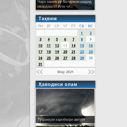
Чаро замин рӯ ба гармои шадид
овардааст? Илм чӣ...
Тақвим
ПН
ВТ
СР
ЧТ
ПТ
СБ
ВС
1
2
3
4
5
6
7
8
9
10
11
12
13
14
15
16
17
18
19
20
21
22
23
24
25
26
27
28
29
30
31
May 2021
Ҳаводиси олам
Тӯфонҳои харобкори август