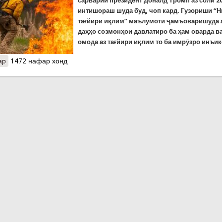
сарварии президент Доналд Тромп аз соли 2
интишораш шуда буд, чоп кард. Гузориши 
тағйири иқлим” маълумоти ҷамъоваришуда 
даҳҳо созмонҳои давлатиро ба ҳам оварда в
омода аз тағйири иқлим то ба имрӯзро инъик
ар
о Давлати Байден дар ИМА гузоришҳои иқлимии таҳияшуда дар 
1472 нафар хонд