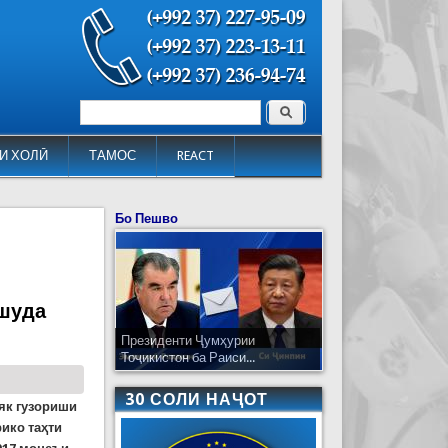
Поиск
Форма поиска
И ХОЛӢ
ТАМОС
REACT
Бо Пешво
яшуда
Президенти Ҷумҳурии
Тоҷикистон ба Раиси...
30 СОЛИ НАҶОТ
як гузориши
рико таҳти