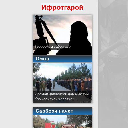
Ифротгароӣ
Терроризм вабои аср
Омор
Идомаи ҷаласаҳои ҷамъбастии
Комиссияҳои ҳолатҳои...
Сарбози наҷот