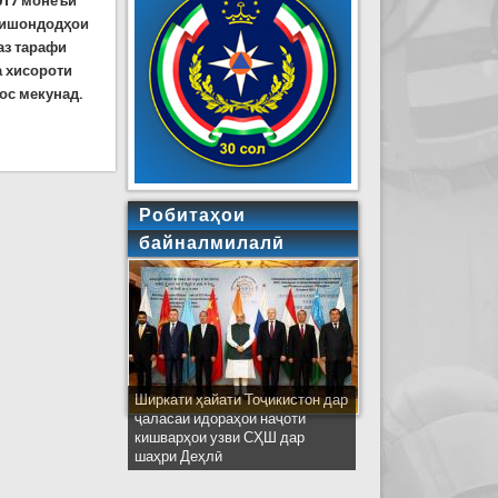
017 монеъи
“Нишондодҳои
аз тарафи
а хисороти
ос мекунад.
даврони Тромпро мунташир кард
Робитаҳои
байналмилалӣ
Ширкати ҳайати Тоҷикистон дар
ҷаласаи идораҳои наҷоти
кишварҳои узви СҲШ дар
шаҳри Деҳлӣ