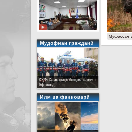
Муфассалт
Мудофиаи гражданӣ
КҲФ: Ҳамкориҳо бозҳам тақвият
ёфтаанд
Илм ва фанноварӣ