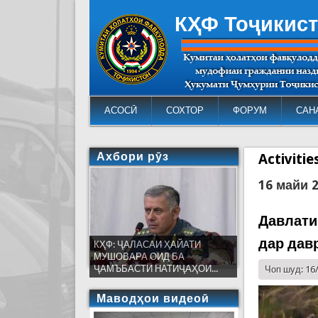
КҲФ Тоҷикис
АСОСӢ
СОХТОР
ФОРУМ
САН
Ахбори рӯз
Activiti
16 майи 
Давлати
дар дав
КҲФ: ҶАЛАСАИ ҲАЙАТИ
МУШОВАРА ОИД БА
ҶАМЪБАСТИ НАТИҶАҲОИ...
Чоп шуд: 16
Маводҳои видеоӣ