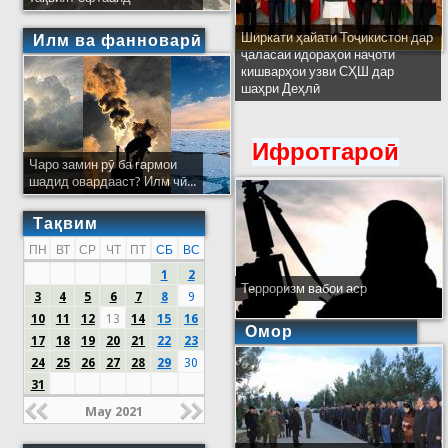
Ширкати ҳайати Тоҷикистон дар
Илм ва фанноварӣ
ҷаласаи идораҳои наҷоти
кишварҳои узви СҲШ дар
шаҳри Деҳлӣ
Ифротгароӣ
Чаро замин рӯ ба гармои
шадид овардааст? Илм чӣ...
Тақвим
ПН
ВТ
СР
ЧТ
ПТ
СБ
ВС
1
2
Терроризм вабои аср
3
4
5
6
7
8
9
10
11
12
13
14
15
16
Омор
17
18
19
20
21
22
23
24
25
26
27
28
29
30
31
May 2021