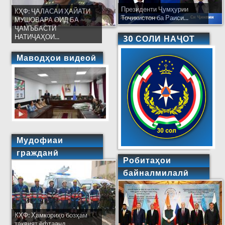
Президенти Ҷумҳурии
КҲФ: ҶАЛАСАИ ҲАЙАТИ
Тоҷикистон ба Раиси...
МУШОВАРА ОИД БА
ҶАМЪБАСТИ
НАТИҶАҲОИ...
30 СОЛИ НАҶОТ
Маводҳои видеоӣ
Мудофиаи
гражданӣ
Робитаҳои
байналмилалӣ
КҲФ: Ҳамкориҳо бозҳам
тақвият ёфтаанд