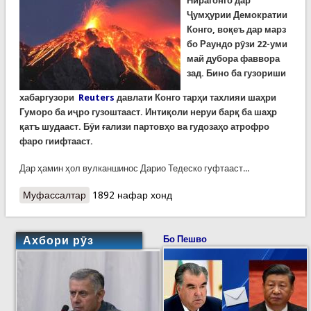
Нирагонго дар
Ҷумҳурии Демократии
Конго, воқеъ дар марз
бо Раундо рӯзи 22-уми
май дубора фаввора
зад. Бино ба гузориши
хабаргузори
Reuters
давлати Конго тарҳи тахлияи шаҳри
Гуморо ба иҷро гузоштааст. Интиқоли неруи барқ ба шаҳр
қатъ шудааст. Бӯи ғализи партовҳо ва гудозаҳо атрофро
фаро гиифтааст.
Дар ҳамин ҳол вулканшинос Дарио Тедеско гуфтааст...
Муфассалтар
о Фаввораи оташфишони Нирагонго дар Конго
1892 нафар хонд
ҳудудан 2 миллион сокинони як шаҳрро водор
ба фирор кардааст
Ахбори рӯз
Бо Пешво