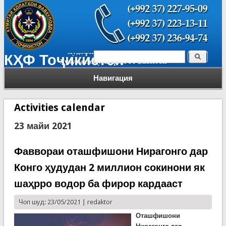
Поиск
КҲФ Тоҷикистон
Форма поиска
Навигация
Activities calendar
23 майи 2021
Фаввораи оташфишони Нирагонго дар
Конго ҳудудан 2 миллион сокинони як
шаҳрро водор ба фирор кардааст
Чоп шуд: 23/05/2021 |
redaktor
Оташфишони