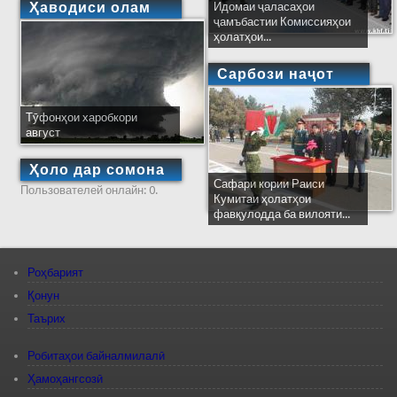
Ҳаводиси олам
Идомаи ҷаласаҳои
ҷамъбастии Комиссияҳои
ҳолатҳои...
Сарбози наҷот
Тӯфонҳои харобкори
август
Ҳоло дар сомона
Сафари кории Раиси
Пользователей онлайн: 0.
Кумитаи ҳолатҳои
фавқулодда ба вилояти...
Роҳбарият
Қонун
Таърих
Робитаҳои байналмилалӣ
Ҳамоҳангсозӣ